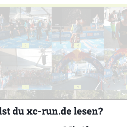
3
4
8
9
lst du xc-run.de lesen?