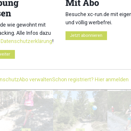
bung
Mit Abo
13
14
sen
Besuche xc-run.de mit eig
und völlig werbefrei.
de wie gewohnt mit
cking. Alle Infos dazu
Jetzt abonnieren
r
Datenschutzerklärung
!
18
19
weiter
enschutz
Abo verwalten
Schon registriert? Hier anmelden
23
24
28
29