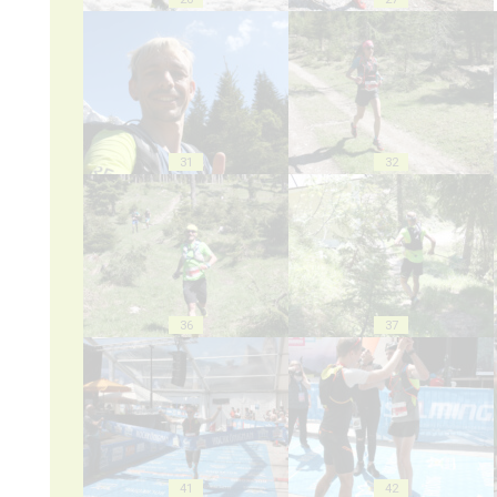
31
32
36
37
41
42