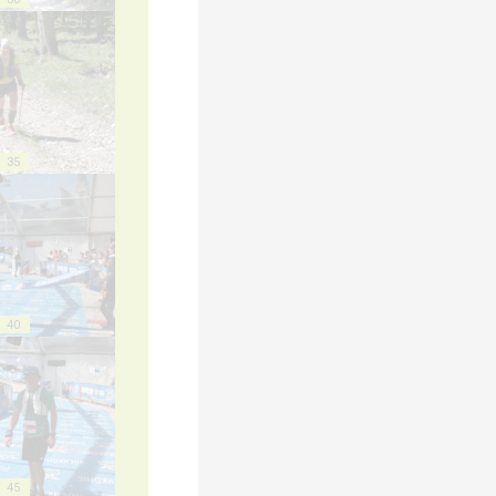
35
40
45