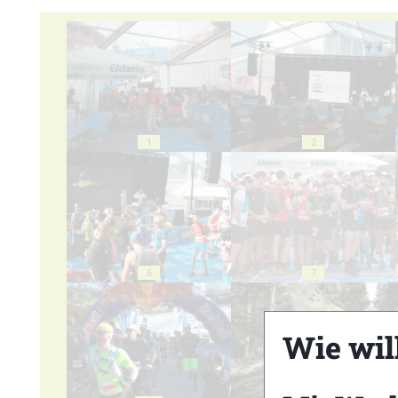
1
2
6
7
Wie wil