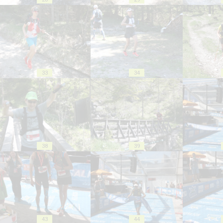
33
34
38
39
43
44