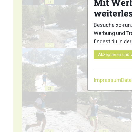
Mit Wer
11
12
weiterle
Besuche xc-run.
Werbung und Tra
findest du in de
16
17
Akzeptieren und 
Impressum
Dat
21
22
26
27