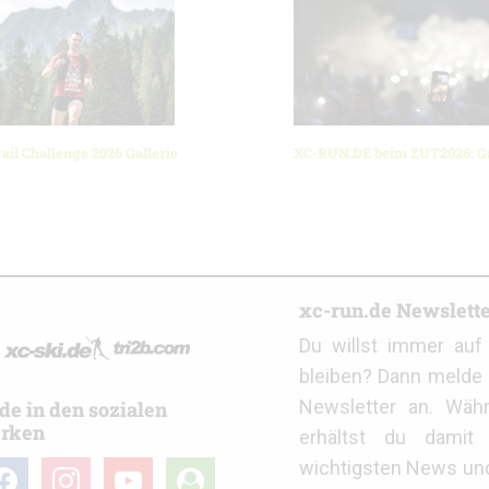
ail Challenge 2026 Gallerie
XC-RUN.DE beim ZUT2026: Ga
r
xc-run.de Newslett
Du willst immer au
bleiben? Dann melde 
Newsletter an. Wäh
de in den sozialen
rken
erhältst du damit 
wichtigsten News un
cebook
instagram
youtube
user-