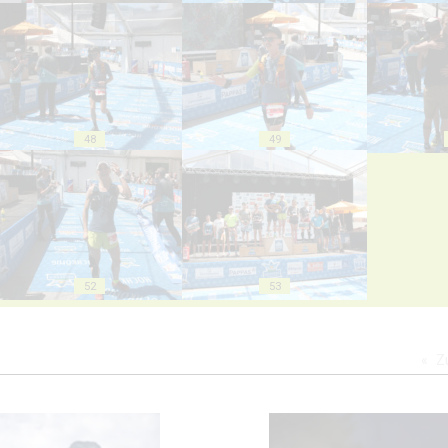
48
49
52
53
Z