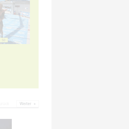
50
urück
Weiter