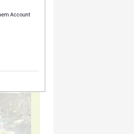
15
enem Account
20
25
30