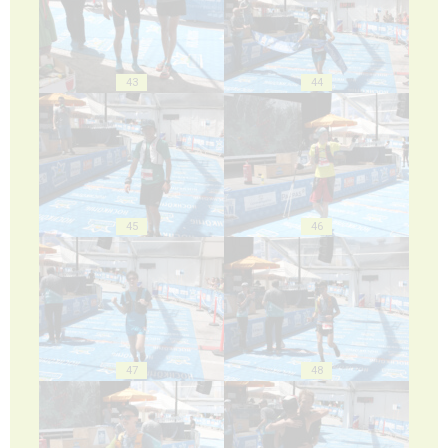
43
44
45
46
47
48