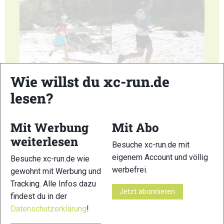
25
26
Wie willst du xc-run.de
lesen?
Mit Werbung
Mit Abo
weiterlesen
27
28
Besuche xc-run.de mit
eigenem Account und völlig
Besuche xc-run.de wie
werbefrei.
gewohnt mit Werbung und
Tracking. Alle Infos dazu
Jetzt abonnieren
findest du in der
Datenschutzerklärung
!
29
30