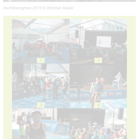
Hochkoenigman 2019 © Christian Mayer
1
2
3
4