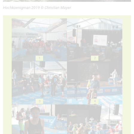
Hochkoenigman 2019 © Christian Mayer
1
2
3
4