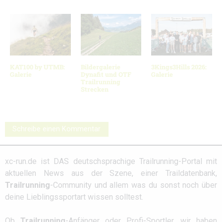
KAT100 by UTMB:
Bildergalerie
3Kings3Hills 2026:
Galerie
Dynafit und OTF
Galerie
Trailrunning
Strecken
Schreibe einen Kommentar
xc-run.de ist DAS deutschsprachige Trailrunning-Portal mit
aktuellen News aus der Szene, einer Traildatenbank,
Trailrunning
-Community und allem was du sonst noch über
deine Lieblingssportart wissen solltest.
Ob
Trailrunning
-Anfänger oder Profi-Sportler, wir haben