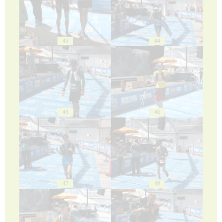
43
44
45
46
47
48