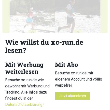
25
26
Wie willst du xc-run.de
lesen?
Mit Werbung
Mit Abo
27
28
weiterlesen
Besuche xc-run.de mit
eigenem Account und völlig
Besuche xc-run.de wie
werbefrei.
gewohnt mit Werbung und
Tracking. Alle Infos dazu
Jetzt abonnieren
findest du in der
29
30
Datenschutzerklärung
!