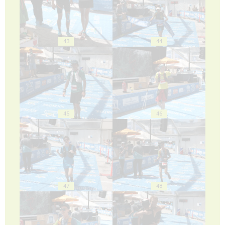
43
44
45
46
47
48