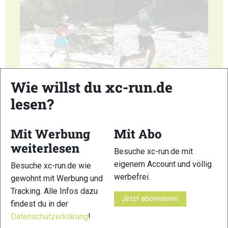
25
26
Wie willst du xc-run.de
lesen?
Mit Werbung
Mit Abo
27
28
weiterlesen
Besuche xc-run.de mit
eigenem Account und völlig
Besuche xc-run.de wie
werbefrei.
gewohnt mit Werbung und
Tracking. Alle Infos dazu
Jetzt abonnieren
findest du in der
29
30
Datenschutzerklärung
!