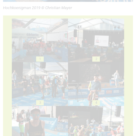
Hochkoenigman 2019 © Christian Mayer
1
2
3
4