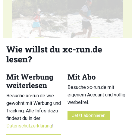
25
26
Wie willst du xc-run.de
lesen?
Mit Werbung
Mit Abo
weiterlesen
27
28
Besuche xc-run.de mit
eigenem Account und völlig
Besuche xc-run.de wie
werbefrei.
gewohnt mit Werbung und
Tracking. Alle Infos dazu
Jetzt abonnieren
findest du in der
Datenschutzerklärung
!
29
30