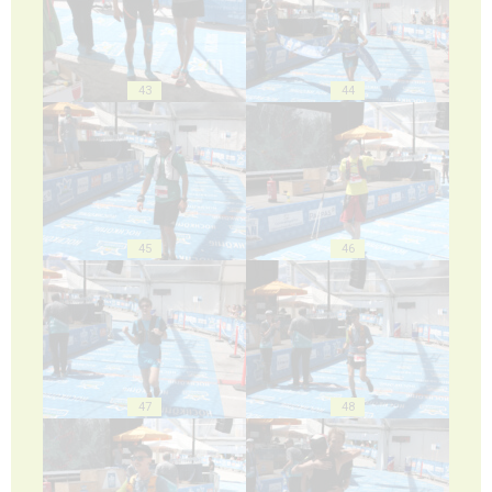
43
44
45
46
47
48