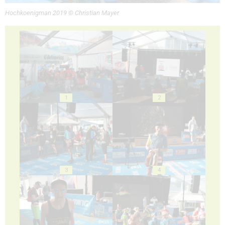
Hochkoenigman 2019 © Christian Mayer
1
2
3
4