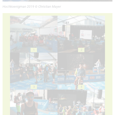
Hochkoenigman 2019 © Christian Mayer
1
2
3
4