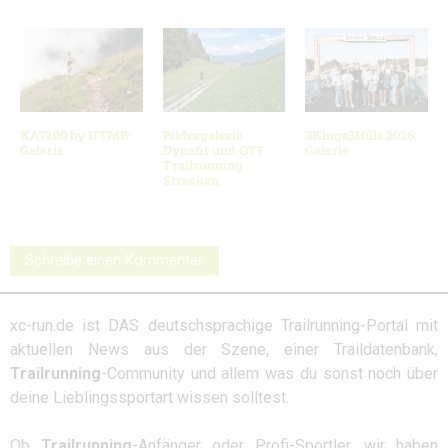
KAT100 by UTMB:
Bildergalerie
3Kings3Hills 2026:
Galerie
Dynafit und OTF
Galerie
Trailrunning
Strecken
Schreibe einen Kommentar
xc-run.de ist DAS deutschsprachige Trailrunning-Portal mit
aktuellen News aus der Szene, einer Traildatenbank,
Trailrunning
-Community und allem was du sonst noch über
deine Lieblingssportart wissen solltest.
Ob
Trailrunning
-Anfänger oder Profi-Sportler, wir haben