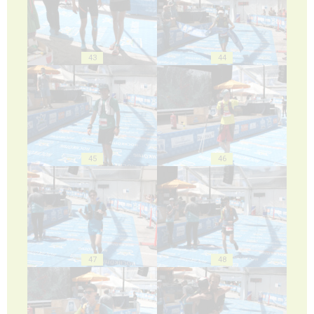
43
44
45
46
47
48