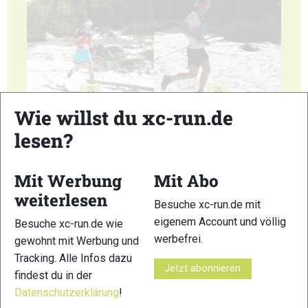
25
26
Wie willst du xc-run.de
lesen?
Mit Werbung
Mit Abo
27
28
weiterlesen
Besuche xc-run.de mit
eigenem Account und völlig
Besuche xc-run.de wie
werbefrei.
gewohnt mit Werbung und
Tracking. Alle Infos dazu
Jetzt abonnieren
findest du in der
29
30
Datenschutzerklärung
!