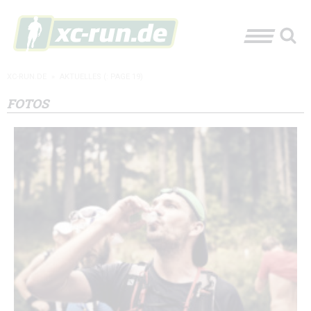
XC-RUN.DE
»
AKTUELLES
(: PAGE 19)
FOTOS