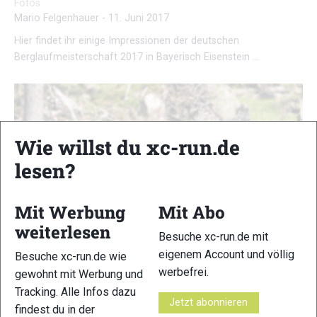
Fotos
Mario Felgenhauer
-
11. Juni 2017
Hier findet ihr einige Impressionen der deutschen
Berglaufmeisterschaft 2017 in Bayerisch Eisenstein …
Wie willst du xc-run.de
lesen?
Mit Werbung
Mit Abo
weiterlesen
Besuche xc-run.de mit
eigenem Account und völlig
Besuche xc-run.de wie
werbefrei.
gewohnt mit Werbung und
Tracking. Alle Infos dazu
Leistungsorientiertes Trailrunning in Training
Jetzt abonnieren
findest du in der
und Wettkampf: Galerie