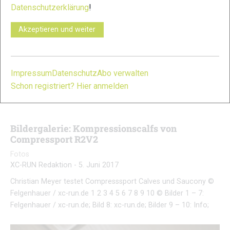
Datenschutzerklärung
!
Bilder
|
Fotos
|
Serienbeitrag
Markus Mingo
-
9. Juni 2017
Akzeptieren und weiter
Aufbauend auf einer Leistungsdiagnostik mit Spiroergometrie
wird Oliver die beiden Trailrunner mit Trainingstipps und
Wettkampfprognosen durch die Saison leiten und dabei
Impressum
Datenschutz
Abo verwalten
wertvolle Einblicke in die neuesten wissenschaftlichen
Schon registriert? Hier anmelden
Erkenntnisse geben, wie man als Trailrunner strukturiert,
zielorientiert und effektiv trainieren kann….
Bildergalerie: Kompressionscalfs von
Compressport R2V2
Fotos
XC-RUN Redaktion
-
5. Juni 2017
Christian Meyer testet Compresssport Calves und Saucony ©
Felgenhauer / xc-run.de 1 2 3 4 5 6 7 8 9 10 © Bilder 1 – 7:
Felgenhauer / xc-run.de; Bild 8: xc-run.de; Bilder 9 – 10: Info;