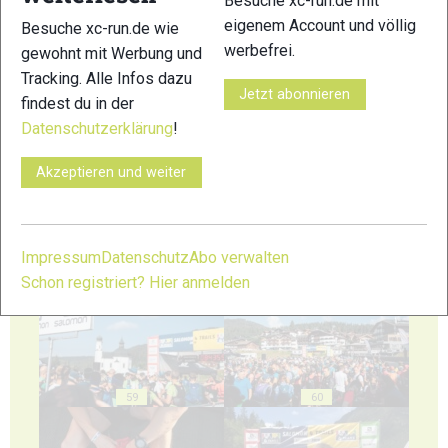
Besuche xc-run.de mit
eigenem Account und völlig
Besuche xc-run.de wie
werbefrei.
gewohnt mit Werbung und
Tracking. Alle Infos dazu
Jetzt abonnieren
findest du in der
55
56
Datenschutzerklärung
!
Akzeptieren und weiter
57
58
Impressum
Datenschutz
Abo verwalten
Schon registriert? Hier anmelden
59
60