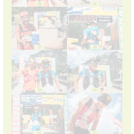
35
36
37
38
39
40
41
42