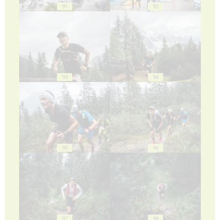
91
92
93
94
95
96
97
98