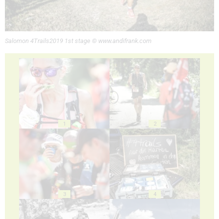
Salomon 4Trails2019 1st stage © www.andifrank.com
1
2
3
4