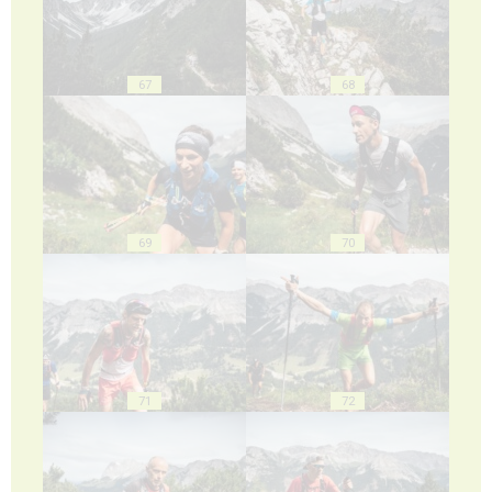
67
68
69
70
71
72