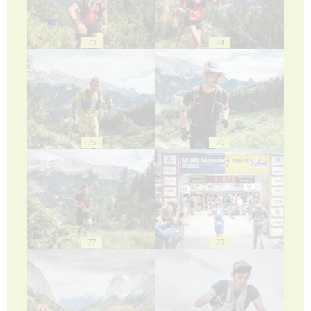
73
74
75
76
77
78