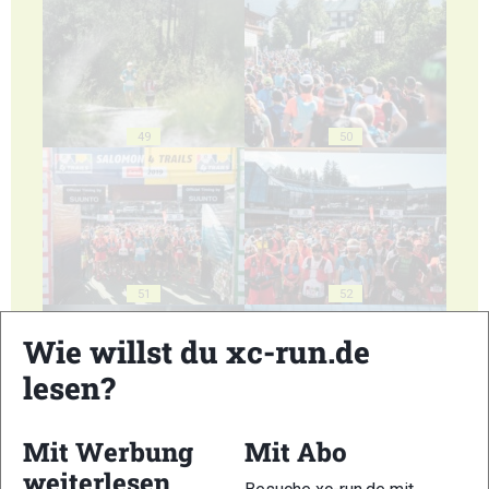
49
50
51
52
Wie willst du xc-run.de
lesen?
Mit Werbung
Mit Abo
53
54
weiterlesen