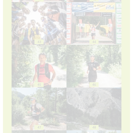
43
44
45
46
47
48