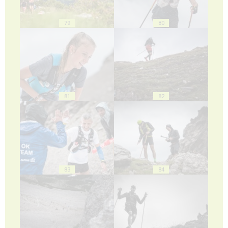
79
80
81
82
83
84