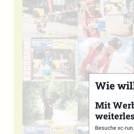
36
37
41
42
Wie wil
Mit Wer
weiterle
46
47
Besuche xc-run.