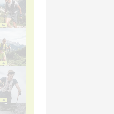
70
75
80