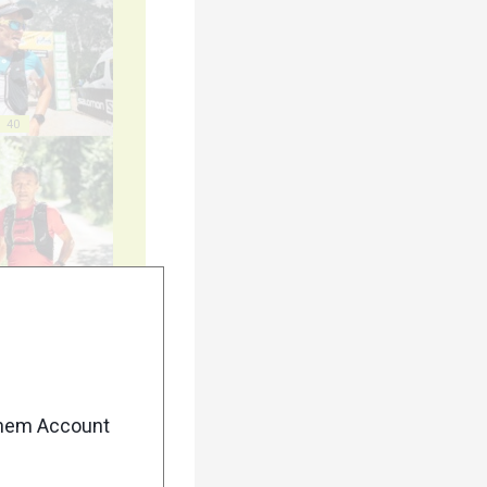
40
45
enem Account
50