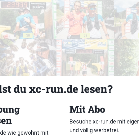
38
39
43
44
lst du xc-run.de lesen?
bung
Mit Abo
sen
Besuche xc-run.de mit eig
48
49
und völlig werbefrei.
de wie gewohnt mit