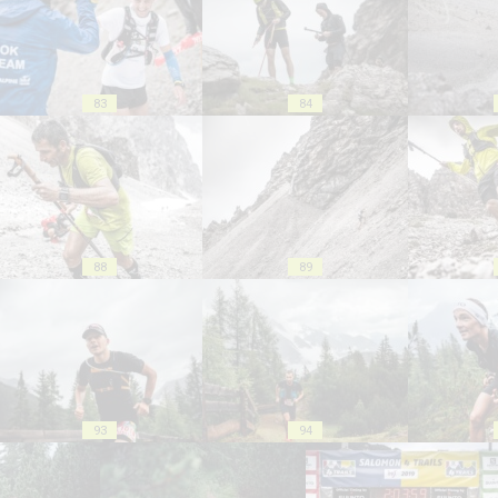
83
84
88
89
93
94