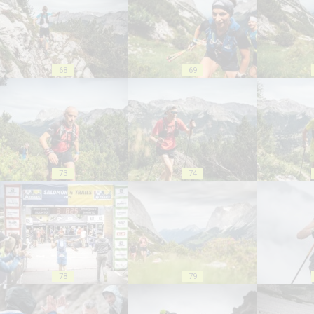
68
69
73
74
78
79