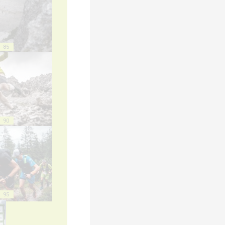
85
90
95