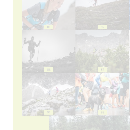
81
82
86
87
91
92