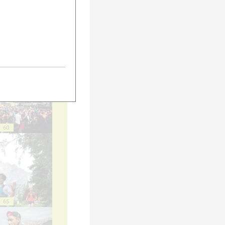
55
60
65