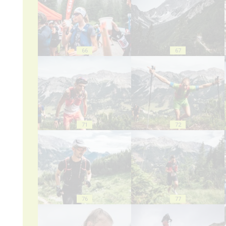
66
67
71
72
76
77