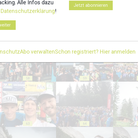
cking. Alle Infos dazu
Jetzt abonnieren
r
Datenschutzerklärung
!
weiter
53
54
enschutz
Abo verwalten
Schon registriert? Hier anmelden
58
59
63
64