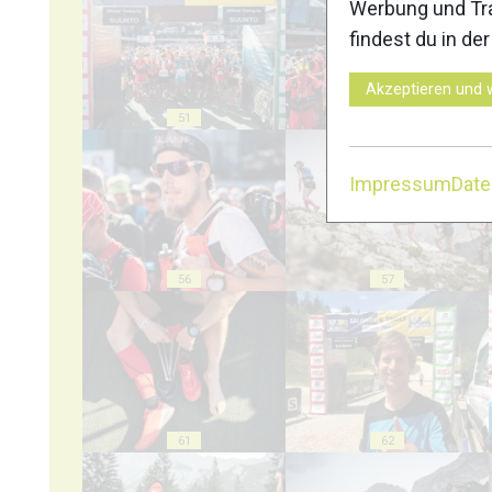
Werbung und Tra
findest du in de
Akzeptieren und 
51
52
Impressum
Dat
56
57
61
62