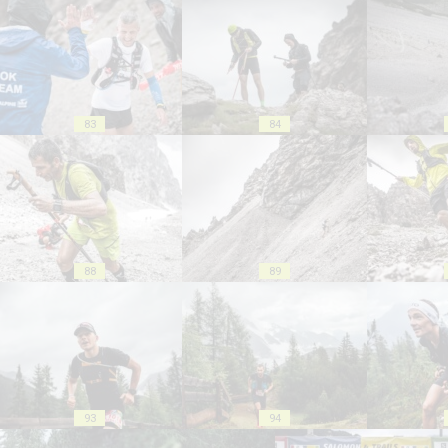
83
84
88
89
93
94