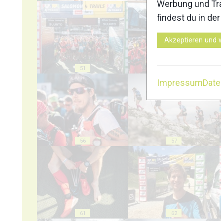
Werbung und Tra
findest du in de
Akzeptieren und 
51
52
Impressum
Dat
56
57
61
62