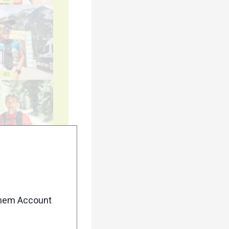
40
45
enem Account
50