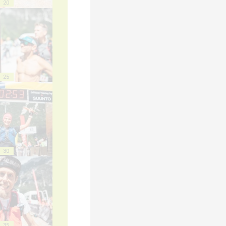
20
25
30
35