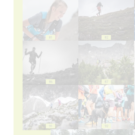
81
82
86
87
91
92