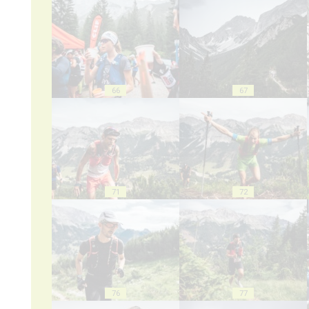
66
67
71
72
76
77