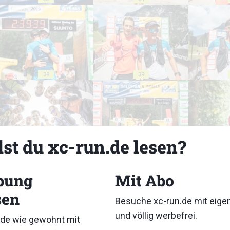
38
39
lst du xc-run.de lesen?
43
44
bung
Mit Abo
sen
Besuche xc-run.de mit eig
und völlig werbefrei.
de wie gewohnt mit
48
49