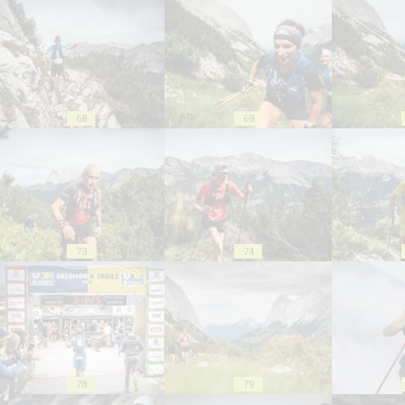
68
69
73
74
78
79