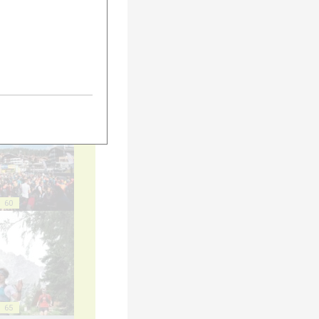
55
60
65