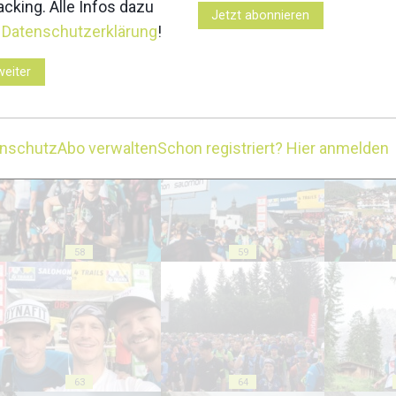
cking. Alle Infos dazu
Jetzt abonnieren
r
Datenschutzerklärung
!
weiter
53
54
enschutz
Abo verwalten
Schon registriert? Hier anmelden
58
59
63
64