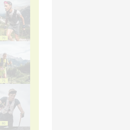
70
75
80