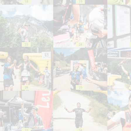
18
19
23
24
28
29
33
34