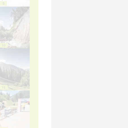
5
10
15