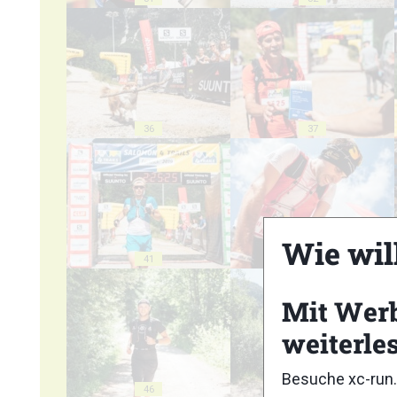
36
37
Wie wil
41
42
Mit Wer
weiterle
Besuche xc-run.
46
47