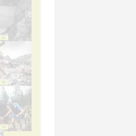
85
90
95