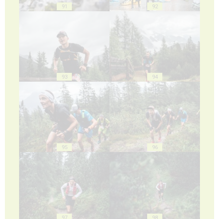
91
92
93
94
95
96
97
98