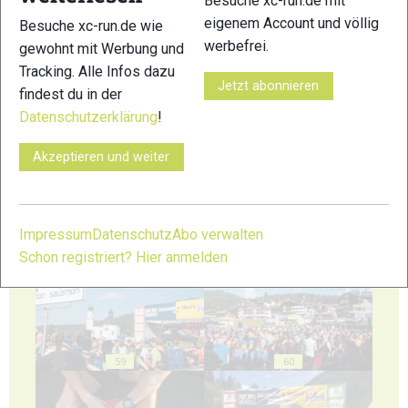
Besuche xc-run.de mit
eigenem Account und völlig
Besuche xc-run.de wie
werbefrei.
gewohnt mit Werbung und
Tracking. Alle Infos dazu
Jetzt abonnieren
findest du in der
55
56
Datenschutzerklärung
!
Akzeptieren und weiter
57
58
Impressum
Datenschutz
Abo verwalten
Schon registriert? Hier anmelden
59
60