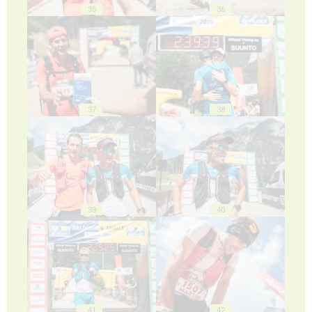
35
36
37
38
39
40
41
42