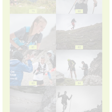
79
80
81
82
83
84