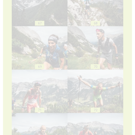
67
68
69
70
71
72