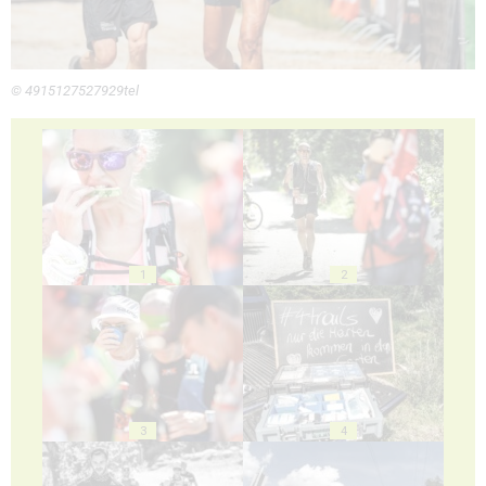
© 4915127527929tel
1
2
3
4