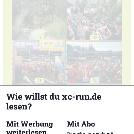
49
50
51
52
Wie willst du xc-run.de
lesen?
Mit Werbung
Mit Abo
53
54
weiterlesen