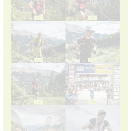
73
74
75
76
77
78