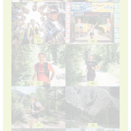
43
44
45
46
47
48