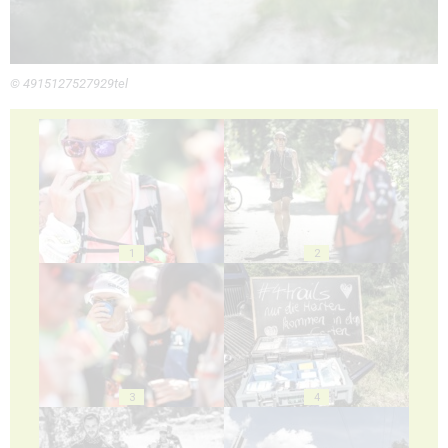
© 4915127527929tel
1
2
3
4