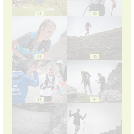
79
80
81
82
83
84