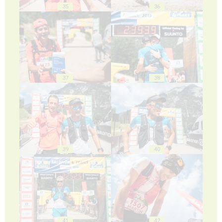
35
36
37
38
39
40
41
42