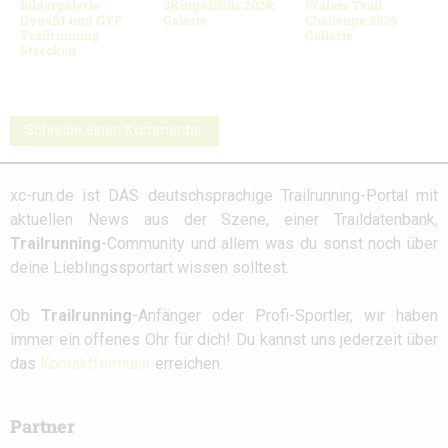
Bildergalerie
3Kings3Hills 2026:
Walser Trail
Dynafit und OTF
Galerie
Challenge 2026
Trailrunning
Gallerie
Strecken
Schreibe einen Kommentar
xc-run.de ist DAS deutschsprachige Trailrunning-Portal mit
aktuellen News aus der Szene, einer Traildatenbank,
Trailrunning
-Community und allem was du sonst noch über
deine Lieblingssportart wissen solltest.
Ob
Trailrunning
-Anfänger oder Profi-Sportler, wir haben
immer ein offenes Ohr für dich! Du kannst uns jederzeit über
das
Kontaktformular
erreichen.
Partner