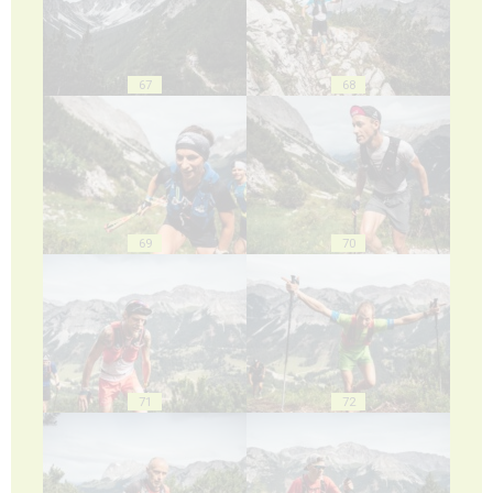
67
68
69
70
71
72