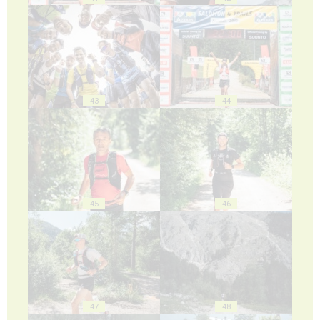
43
44
45
46
47
48