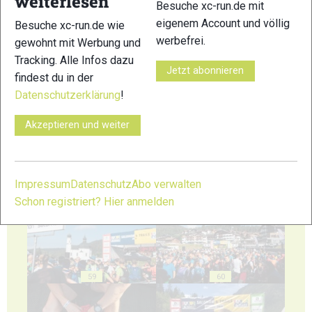
weiterlesen
Besuche xc-run.de mit
eigenem Account und völlig
Besuche xc-run.de wie
werbefrei.
gewohnt mit Werbung und
Tracking. Alle Infos dazu
Jetzt abonnieren
findest du in der
55
56
Datenschutzerklärung
!
Akzeptieren und weiter
57
58
Impressum
Datenschutz
Abo verwalten
Schon registriert? Hier anmelden
59
60