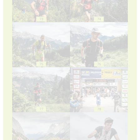
73
74
75
76
77
78