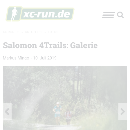
XC-RUN.DE
»
AKTUELLES
»
FOTOS
Salomon 4Trails: Galerie
Markus Mingo
-
10. Juli 2019