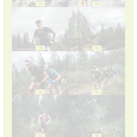
91
92
93
94
95
96
97
98