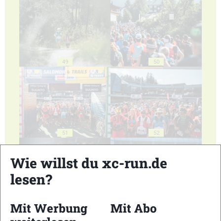
49
50
51
52
Wie willst du xc-run.de
lesen?
Mit Werbung
Mit Abo
53
54