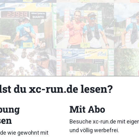
38
39
lst du xc-run.de lesen?
43
44
bung
Mit Abo
sen
Besuche xc-run.de mit eig
und völlig werbefrei.
de wie gewohnt mit
48
49