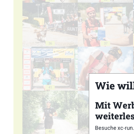
36
37
Wie wil
41
42
Mit Wer
weiterle
Besuche xc-run.
46
47