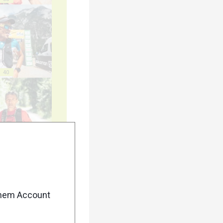
40
45
enem Account
50