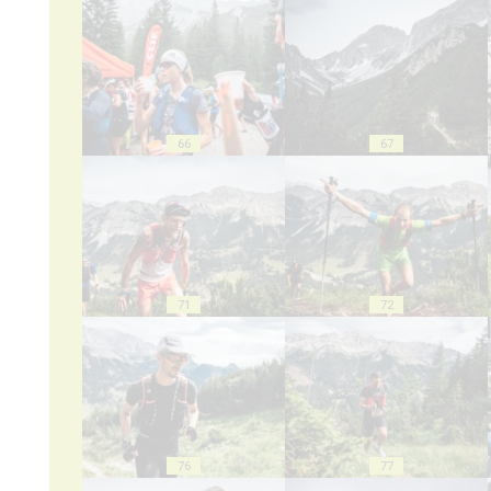
66
67
71
72
76
77