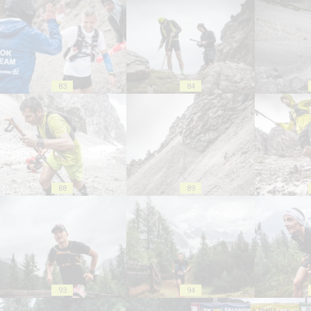
83
84
88
89
93
94