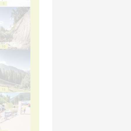
5
10
15