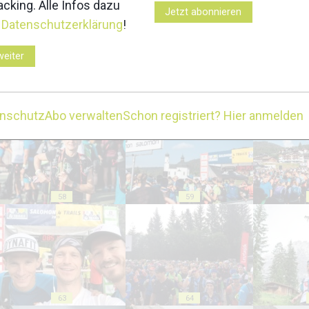
cking. Alle Infos dazu
Jetzt abonnieren
r
Datenschutzerklärung
!
weiter
53
54
enschutz
Abo verwalten
Schon registriert? Hier anmelden
58
59
63
64