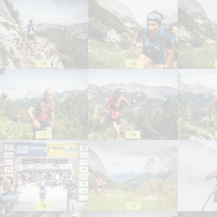
68
69
73
74
78
79