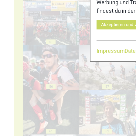
Werbung und Tra
findest du in de
Akzeptieren und 
51
52
Impressum
Dat
56
57
61
62