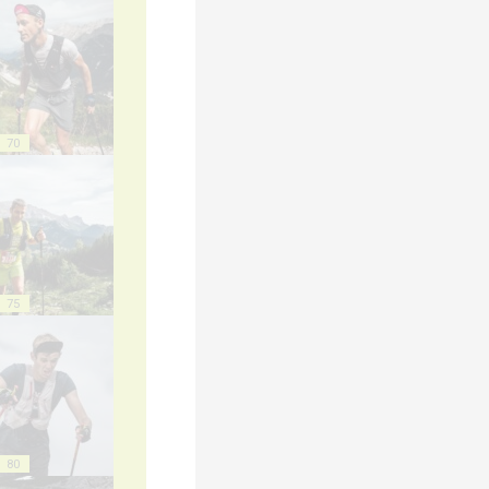
70
75
80