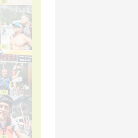
20
25
30
35