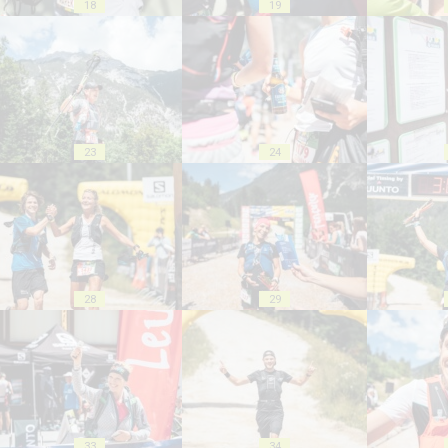
18
19
23
24
28
29
33
34