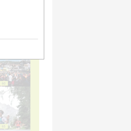
55
60
65