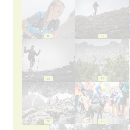
81
82
86
87
91
92