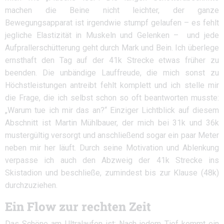
machen die Beine nicht leichter, der ganze
Bewegungsapparat ist irgendwie stumpf gelaufen – es fehlt
jegliche Elastizität in Muskeln und Gelenken – und jede
Aufprallerschütterung geht durch Mark und Bein. Ich überlege
ernsthaft den Tag auf der 41k Strecke etwas früher zu
beenden. Die unbändige Lauffreude, die mich sonst zu
Höchstleistungen antreibt fehlt komplett und ich stelle mir
die Frage, die ich selbst schon so oft beantworten musste:
„Warum tue ich mir das an?“ Einziger Lichtblick auf diesem
Abschnitt ist Martin Mühlbauer, der mich bei 31k und 36k
mustergültig versorgt und anschließend sogar ein paar Meter
neben mir her läuft. Durch seine Motivation und Ablenkung
verpasse ich auch den Abzweig der 41k Strecke ins
Skistadion und beschließe, zumindest bis zur Klause (48k)
durchzuziehen.
Ein Flow zur rechten Zeit
Das Schöne am Ultralaufen ist: Nach jedem Tief kommt ein