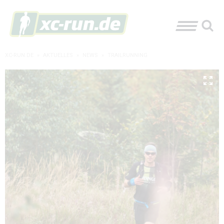
XC-RUN.DE
»
AKTUELLES
»
NEWS
»
TRAILRUNNING