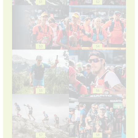
51
52
53
54
55
56
57
58