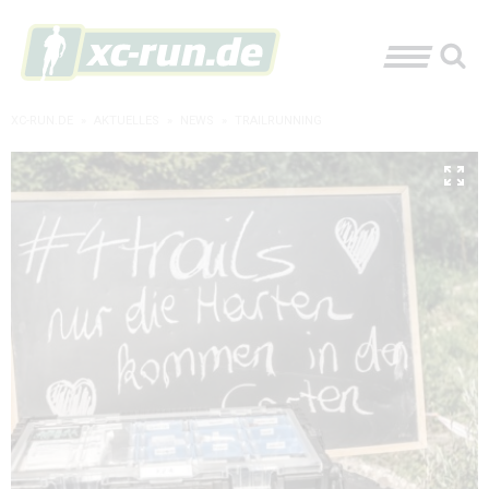
XC-RUN.DE
»
AKTUELLES
»
NEWS
»
TRAILRUNNING