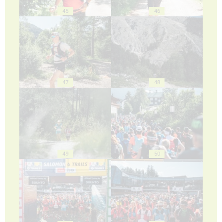
45
46
47
48
49
50