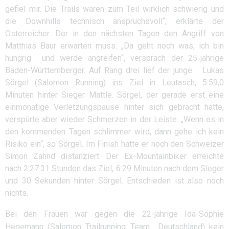
gefiel mir. Die Trails waren zum Teil wirklich schwierig und
die Downhills technisch anspruchsvoll“, erklärte der
Österreicher. Der in den nächsten Tagen den Angriff von
Matthias Baur erwarten muss. „Da geht noch was, ich bin
hungrig und werde angreifen“, versprach der 25-jährige
Baden-Württemberger. Auf Rang drei lief der junge Lukas
Sörgel (Salomon Running) ins Ziel in Leutasch, 5:59,0
Minuten hinter Sieger Mattle. Sörgel, der gerade erst eine
einmonatige Verletzungspause hinter sich gebracht hatte,
verspürte aber wieder Schmerzen in der Leiste. „Wenn es in
den kommenden Tagen schlimmer wird, dann gehe ich kein
Risiko ein“, so Sörgel. Im Finish hatte er noch den Schweizer
Simon Zahnd distanziert. Der Ex-Mountainbiker erreichte
nach 2:27:31 Stunden das Ziel, 6:29 Minuten nach dem Sieger
und 30 Sekunden hinter Sörgel. Entschieden ist also noch
nichts.
Bei den Frauen war gegen die 22-jährige Ida-Sophie
Hegemann (Salomon Trailrunning Team Deutschland) kein