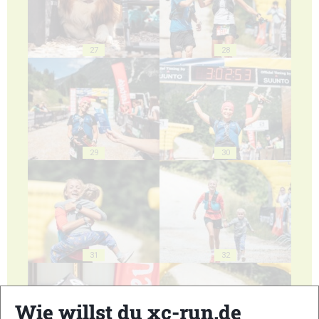
27
28
29
30
31
32
Wie willst du xc-run.de