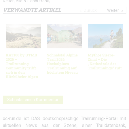
Reiter; Bild 81: andi frank;
VERWANDTE ARTIKEL
Zurück
Weiter
KAT100 by UTMB
Schnalstal Alpine
Mythos Sierre-
2026 –
Trail 2026:
Zinal – Die
Trailrunning-
Hochalpines
„Kathedrale des
Community trifft
Trailrunning auf
Trailrunnings“ ruft
sich in den
höchstem Niveau
Kitzbüheler Alpen
Schreibe einen Kommentar
xc-run.de ist DAS deutschsprachige Trailrunning-Portal mit
aktuellen News aus der Szene, einer Traildatenbank,