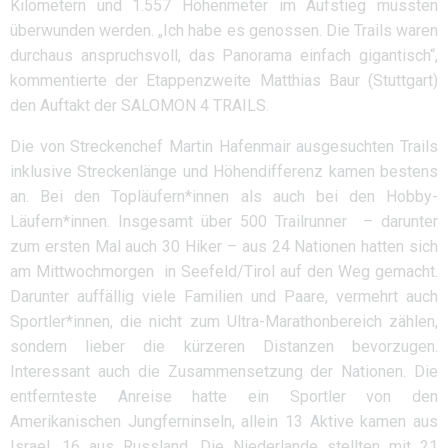
Kilometern und 1.557 Höhenmeter im Aufstieg mussten
überwunden werden. „Ich habe es genossen. Die Trails waren
durchaus anspruchsvoll, das Panorama einfach gigantisch“,
kommentierte der Etappenzweite Matthias Baur (Stuttgart)
den Auftakt der SALOMON 4 TRAILS.
Die von Streckenchef Martin Hafenmair ausgesuchten Trails
inklusive Streckenlänge und Höhendifferenz kamen bestens
an. Bei den Topläufern*innen als auch bei den Hobby-
Läufern*innen. Insgesamt über 500 Trailrunner – darunter
zum ersten Mal auch 30 Hiker – aus 24 Nationen hatten sich
am Mittwochmorgen in Seefeld/Tirol auf den Weg gemacht.
Darunter auffällig viele Familien und Paare, vermehrt auch
Sportler*innen, die nicht zum Ultra-Marathonbereich zählen,
sondern lieber die kürzeren Distanzen bevorzugen.
Interessant auch die Zusammensetzung der Nationen. Die
entfernteste Anreise hatte ein Sportler von den
Amerikanischen Jungferninseln, allein 13 Aktive kamen aus
Israel, 16 aus Russland. Die Niederlande stellten mit 21