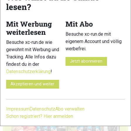
lesen?
33
34
Mit Werbung
Mit Abo
weiterlesen
Besuche xc-run.de mit
eigenem Account und völlig
Besuche xc-run.de wie
werbefrei.
gewohnt mit Werbung und
Tracking. Alle Infos dazu
35
36
Jetzt abonnieren
findest du in der
Datenschutzerklärung
!
Akzeptieren und weiter
37
38
Impressum
Datenschutz
Abo verwalten
Schon registriert? Hier anmelden