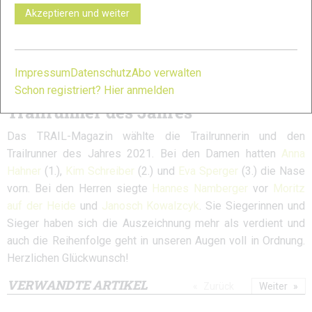
Tschechien am Start des KBT im Bayerischen Wald begrüßen
Akzeptieren und weiter
zu du?rfen.
Eventbericht von 2019
Impressum
Datenschutz
Abo verwalten
Infos
Schon registriert? Hier anmelden
Trailrunner des Jahres
Das TRAIL-Magazin wählte die Trailrunnerin und den
Trailrunner des Jahres 2021. Bei den Damen hatten
Anna
Hahner
(1.),
Kim Schreiber
(2.) und
Eva Sperger
(3.) die Nase
vorn. Bei den Herren siegte
Hannes Namberger
vor
Moritz
auf der Heide
und
Janosch Kowalzcyk
. Sie Siegerinnen und
Sieger haben sich die Auszeichnung mehr als verdient und
auch die Reihenfolge geht in unseren Augen voll in Ordnung.
Herzlichen Glückwunsch!
VERWANDTE ARTIKEL
Zurück
Weiter