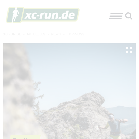
XC-RUN.DE
»
AKTUELLES
»
NEWS
»
TOP-NEWS