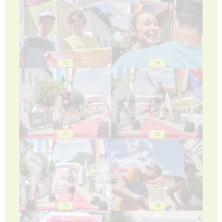
73
74
75
76
77
78