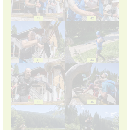
41
42
43
44
45
46