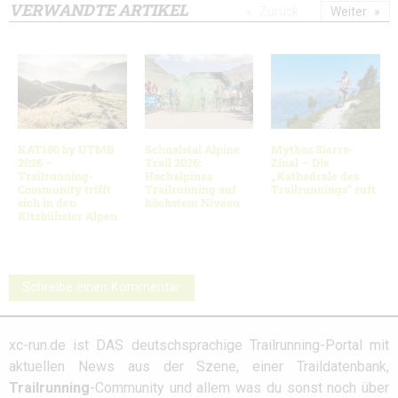
VERWANDTE ARTIKEL
Zurück
Weiter
KAT100 by UTMB
Schnalstal Alpine
Mythos Sierre-
2026 –
Trail 2026:
Zinal – Die
Trailrunning-
Hochalpines
„Kathedrale des
Community trifft
Trailrunning auf
Trailrunnings“ ruft
sich in den
höchstem Niveau
Kitzbüheler Alpen
Schreibe einen Kommentar
xc-run.de ist DAS deutschsprachige Trailrunning-Portal mit
aktuellen News aus der Szene, einer Traildatenbank,
Trailrunning
-Community und allem was du sonst noch über