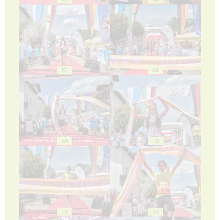
67
68
69
70
71
72