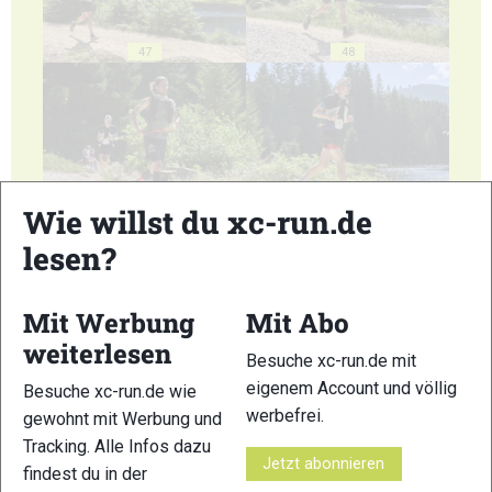
47
48
Wie willst du xc-run.de
49
50
lesen?
Mit Werbung
Mit Abo
weiterlesen
Besuche xc-run.de mit
51
52
eigenem Account und völlig
Besuche xc-run.de wie
werbefrei.
gewohnt mit Werbung und
Tracking. Alle Infos dazu
Jetzt abonnieren
findest du in der