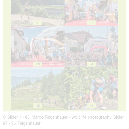
91
92
93
94
95
96
© Bilder 1 - 86: Marco Felgenhauer / woidlife photography; Bilder
87 - 96: Felgenhauer;