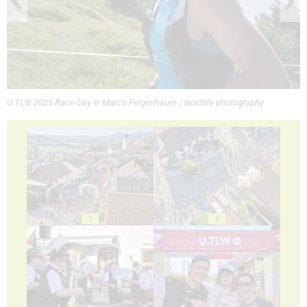
U.TLW 2025 Race-Day © Marco Felgenhauer / woidlife photography
1
2