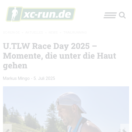
XC-RUN.DE
»
AKTUELLES
»
NEWS
»
TRAILRUNNING
U.TLW Race Day 2025 –
Momente, die unter die Haut
gehen
Markus Mingo
-
5. Juli 2025