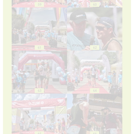
59
60
61
62
63
64
65
66