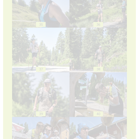
35
36
37
38
39
40