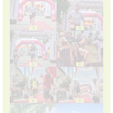
79
80
81
82
83
84