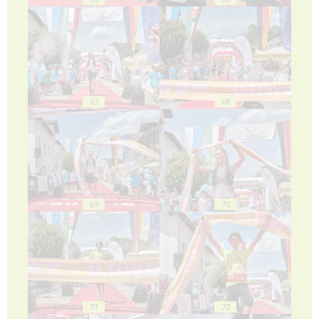
67
68
69
70
71
72