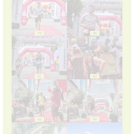
79
80
81
82
83
84