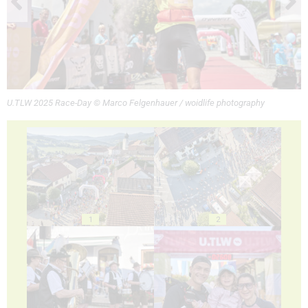
U.TLW 2025 Race-Day © Marco Felgenhauer / woidlife photography
1
2