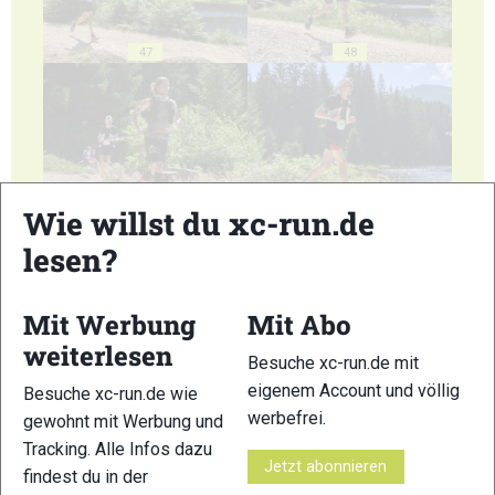
47
48
Wie willst du xc-run.de
49
50
lesen?
Mit Werbung
Mit Abo
weiterlesen
Besuche xc-run.de mit
51
52
eigenem Account und völlig
Besuche xc-run.de wie
werbefrei.
gewohnt mit Werbung und
Tracking. Alle Infos dazu
Jetzt abonnieren
findest du in der