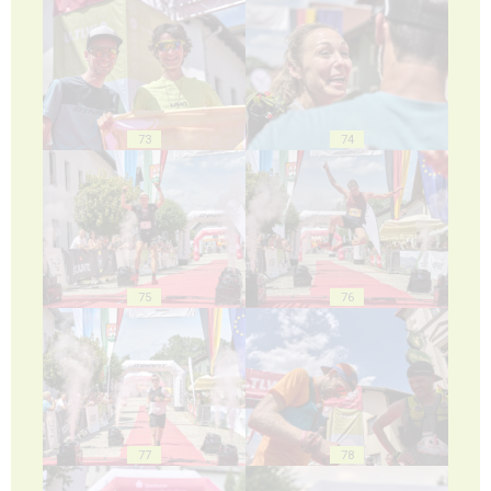
73
74
75
76
77
78