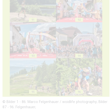
91
92
93
94
95
96
© Bilder 1 - 86: Marco Felgenhauer / woidlife photography; Bilder
87 - 96: Felgenhauer;