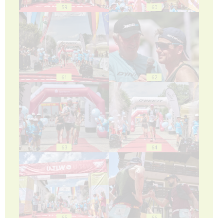
59
60
61
62
63
64
65
66