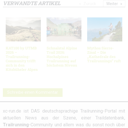
VERWANDTE ARTIKEL
Zurück
Weiter
KAT100 by UTMB
Schnalstal Alpine
Mythos Sierre-
2026 –
Trail 2026:
Zinal – Die
Trailrunning-
Hochalpines
„Kathedrale des
Community trifft
Trailrunning auf
Trailrunnings“ ruft
sich in den
höchstem Niveau
Kitzbüheler Alpen
Schreibe einen Kommentar
xc-run.de ist DAS deutschsprachige Trailrunning-Portal mit
aktuellen News aus der Szene, einer Traildatenbank,
Trailrunning
-Community und allem was du sonst noch über