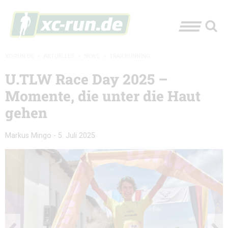
XC-RUN.DE
»
AKTUELLES
»
NEWS
»
TRAILRUNNING
U.TLW Race Day 2025 –
Momente, die unter die Haut
gehen
Markus Mingo
-
5. Juli 2025