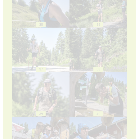
35
36
37
38
39
40