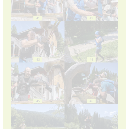
41
42
43
44
45
46