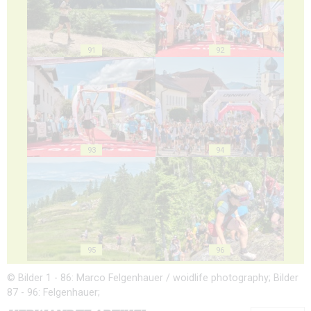
91
92
93
94
95
96
© Bilder 1 - 86: Marco Felgenhauer / woidlife photography; Bilder
87 - 96: Felgenhauer;