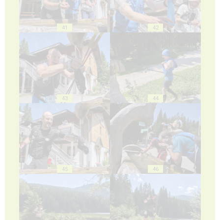
41
42
43
44
45
46