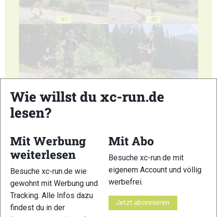
47
48
49
50
Wie willst du xc-run.de
lesen?
Mit Werbung
Mit Abo
weiterlesen
Besuche xc-run.de mit
51
52
eigenem Account und völlig
Besuche xc-run.de wie
werbefrei.
gewohnt mit Werbung und
Tracking. Alle Infos dazu
Jetzt abonnieren
findest du in der