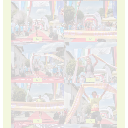
67
68
69
70
71
72