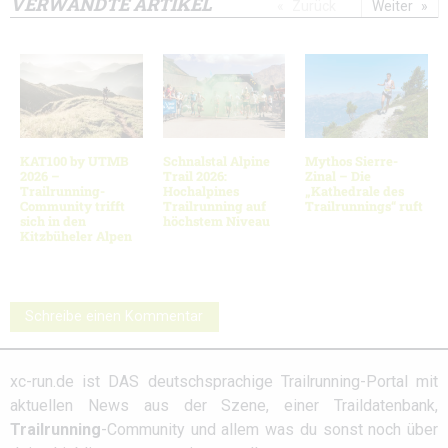
VERWANDTE ARTIKEL
Zurück
Weiter
KAT100 by UTMB
Schnalstal Alpine
Mythos Sierre-
2026 –
Trail 2026:
Zinal – Die
Trailrunning-
Hochalpines
„Kathedrale des
Community trifft
Trailrunning auf
Trailrunnings“ ruft
sich in den
höchstem Niveau
Kitzbüheler Alpen
Schreibe einen Kommentar
xc-run.de ist DAS deutschsprachige Trailrunning-Portal mit
aktuellen News aus der Szene, einer Traildatenbank,
Trailrunning
-Community und allem was du sonst noch über