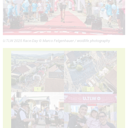
U.TLW 2025 Race-Day © Marco Felgenhauer / woidlife photography
1
2