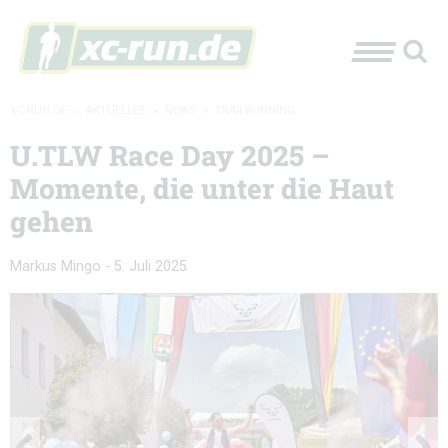
XC-RUN.DE
»
AKTUELLES
»
NEWS
»
TRAILRUNNING
U.TLW Race Day 2025 –
Momente, die unter die Haut
gehen
Markus Mingo
-
5. Juli 2025