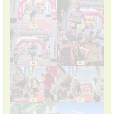
79
80
81
82
83
84