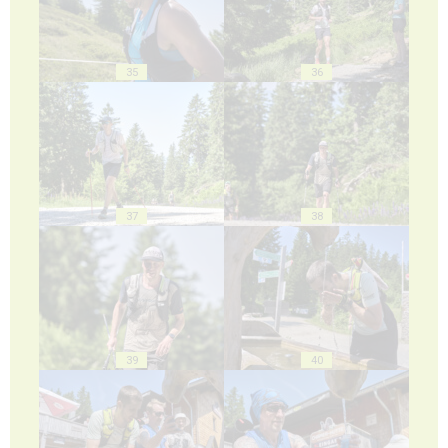
35
36
37
38
39
40