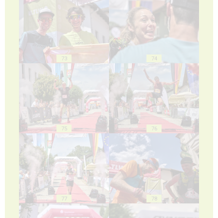
73
74
75
76
77
78