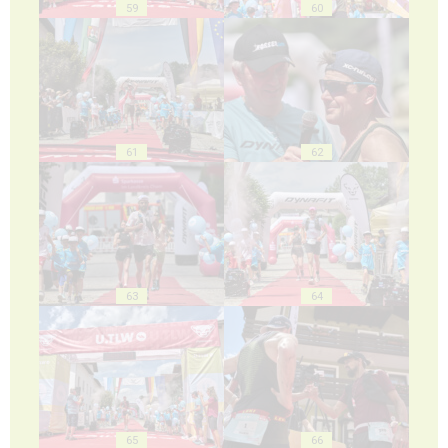
59
60
61
62
63
64
65
66