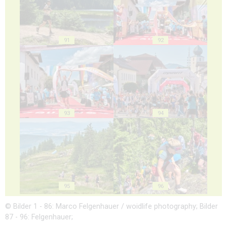
91
92
93
94
95
96
© Bilder 1 - 86: Marco Felgenhauer / woidlife photography; Bilder
87 - 96: Felgenhauer;