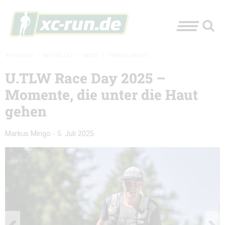
XC-RUN.DE
»
AKTUELLES
»
NEWS
»
TRAILRUNNING
U.TLW Race Day 2025 –
Momente, die unter die Haut
gehen
Markus Mingo
-
5. Juli 2025