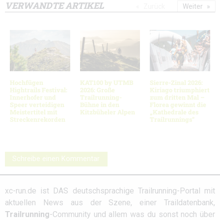
VERWANDTE ARTIKEL
Zurück
Weiter
Hochfügen
KAT100 by UTMB
Sierre-Zinal 2026:
Hightrails Festival:
2026: Große
Kiriago triumphiert
Innerhofer und
Trailrunning-
zum dritten Mal –
Speer verteidigen
Bühne in den
Florea gewinnt die
Meistertitel mit
Kitzbüheler Alpen
„Kathedrale des
Streckenrekorden
Trailrunnings“
Schreibe einen Kommentar
xc-run.de ist DAS deutschsprachige Trailrunning-Portal mit
aktuellen News aus der Szene, einer Traildatenbank,
Trailrunning
-Community und allem was du sonst noch über