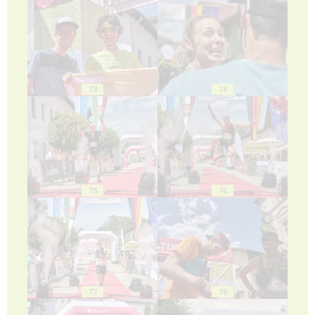
73
74
75
76
77
78