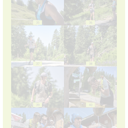
35
36
37
38
39
40