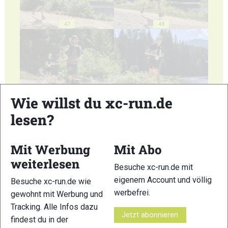
47
48
Wie willst du xc-run.de
49
50
lesen?
Mit Werbung
Mit Abo
weiterlesen
Besuche xc-run.de mit
51
52
eigenem Account und völlig
Besuche xc-run.de wie
werbefrei.
gewohnt mit Werbung und
Tracking. Alle Infos dazu
Jetzt abonnieren
findest du in der