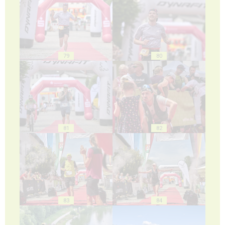
79
80
81
82
83
84