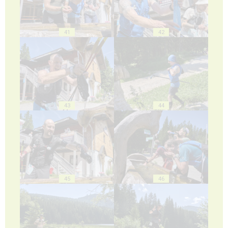
41
42
43
44
45
46