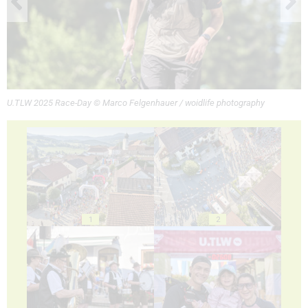
U.TLW 2025 Race-Day © Marco Felgenhauer / woidlife photography
1
2