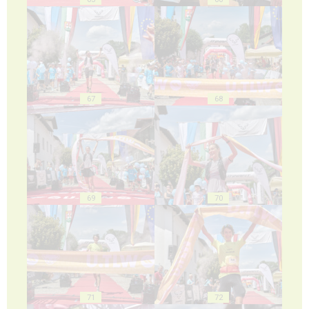
67
68
69
70
71
72