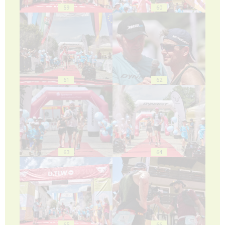
59
60
61
62
63
64
65
66