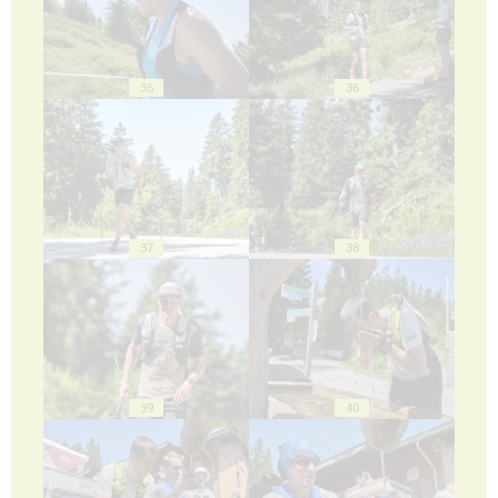
35
36
37
38
39
40