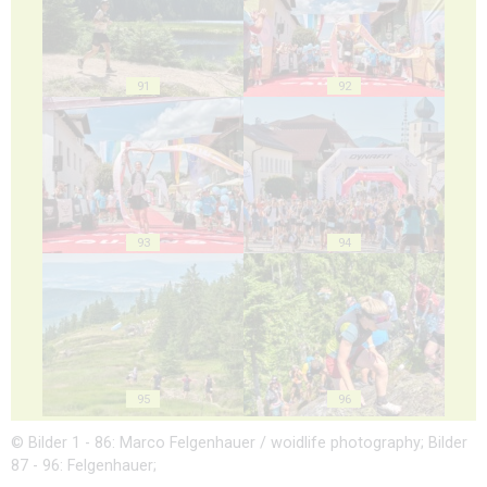
91
92
93
94
95
96
© Bilder 1 - 86: Marco Felgenhauer / woidlife photography; Bilder
87 - 96: Felgenhauer;