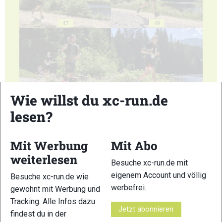
47
48
Wie willst du xc-run.de
49
50
lesen?
Mit Werbung
Mit Abo
weiterlesen
Besuche xc-run.de mit
51
52
eigenem Account und völlig
Besuche xc-run.de wie
werbefrei.
gewohnt mit Werbung und
Tracking. Alle Infos dazu
Jetzt abonnieren
findest du in der