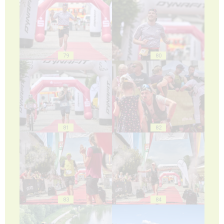
79
80
81
82
83
84