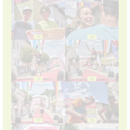
73
74
75
76
77
78