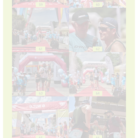
59
60
61
62
63
64
65
66