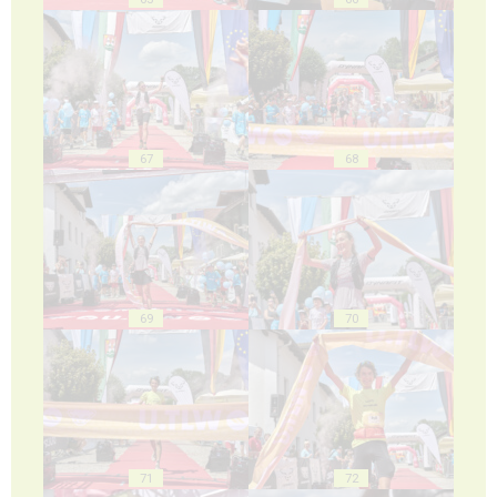
67
68
69
70
71
72