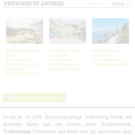
VERWANDTE ARTIKEL
Zurück
Weiter
KAT100 by UTMB
Schnalstal Alpine
Mythos Sierre-
2026 –
Trail 2026:
Zinal – Die
Trailrunning-
Hochalpines
„Kathedrale des
Community trifft
Trailrunning auf
Trailrunnings“ ruft
sich in den
höchstem Niveau
Kitzbüheler Alpen
Schreibe einen Kommentar
xc-run.de ist DAS deutschsprachige Trailrunning-Portal mit
aktuellen News aus der Szene, einer Traildatenbank,
Trailrunning
-Community und allem was du sonst noch über