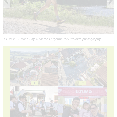
U.TLW 2025 Race-Day © Marco Felgenhauer / woidlife photography
1
2