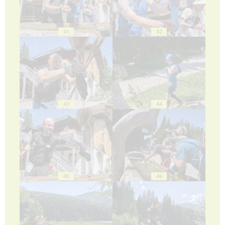
41
42
43
44
45
46