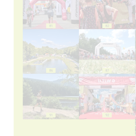
81
82
86
87
91
92