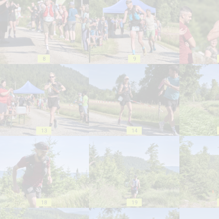
8
9
13
14
18
19