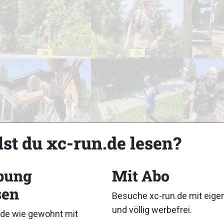
38
39
43
44
lst du xc-run.de lesen?
bung
Mit Abo
sen
Besuche xc-run.de mit eig
48
49
und völlig werbefrei.
de wie gewohnt mit