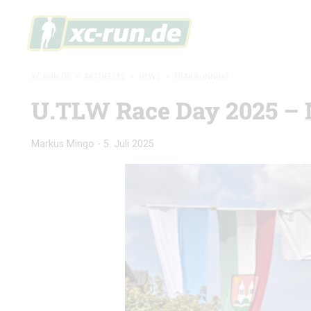
XC-RUN.DE
»
AKTUELLES
»
NEWS
»
TRAILRUNNING
U.TLW Race Day 2025 – M
Markus Mingo
-
5. Juli 2025