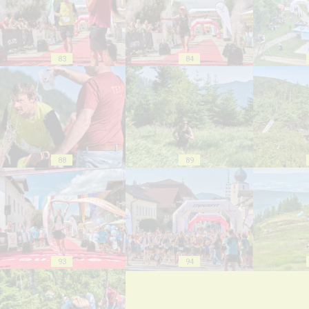
83
84
88
89
93
94