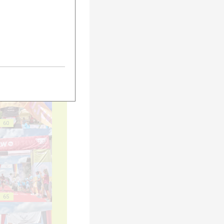
55
60
65