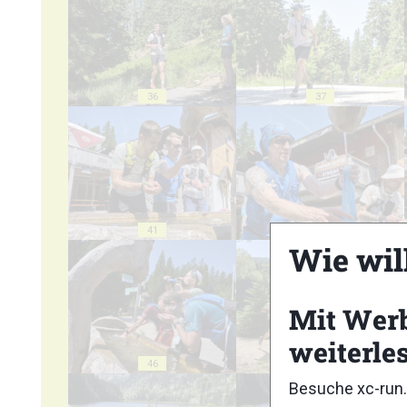
36
37
41
42
Wie wil
Mit Wer
weiterle
46
47
Besuche xc-run.