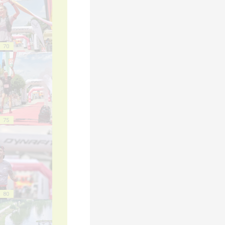
70
75
80