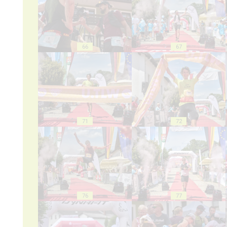
66
67
71
72
76
77