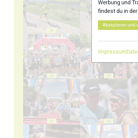
Werbung und Tra
findest du in de
Akzeptieren und 
51
52
Impressum
Dat
56
57
61
62