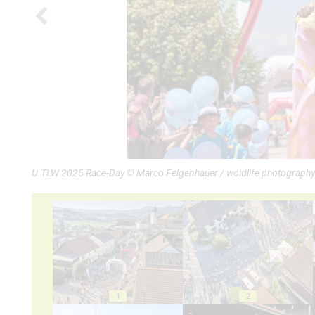
U.TLW 2025 Race-Day © Marco Felgenhauer / woidlife photography
1
2