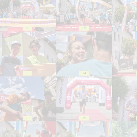
68
69
73
74
78
79