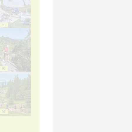
85
90
95