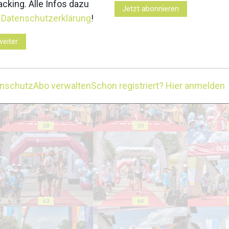
cking. Alle Infos dazu
Jetzt abonnieren
r
Datenschutzerklärung
!
weiter
53
54
enschutz
Abo verwalten
Schon registriert? Hier anmelden
58
59
63
64