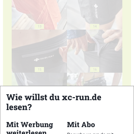
13
14
15
16
Wie willst du xc-run.de
lesen?
17
18
Mit Werbung
Mit Abo
weiterlesen