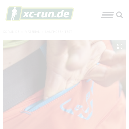
XC-RUN.DE
»
MATERIAL
»
LAUFHOSEN-TEST