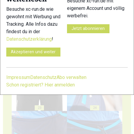
Besuche xc-run.de mit
eigenem Account und völlig
Besuche xc-run.de wie
werbefrei.
gewohnt mit Werbung und
19
20
Tracking. Alle Infos dazu
Jetzt abonnieren
findest du in der
Datenschutzerklärung
!
Akzeptieren und weiter
21
22
Impressum
Datenschutz
Abo verwalten
Schon registriert? Hier anmelden
23
24