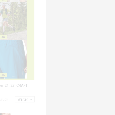
40
45
lder 21, 23: CRAFT;
urück
Weiter