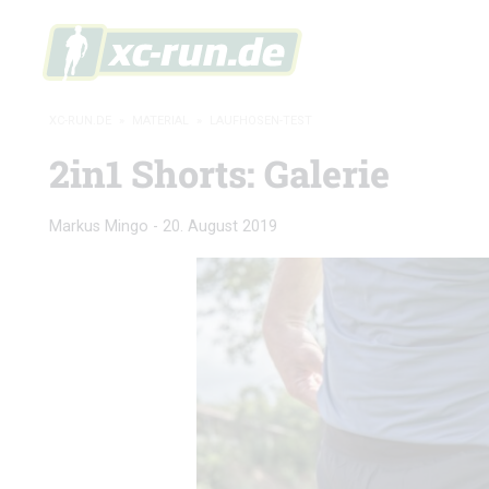
XC-RUN.DE
»
MATERIAL
»
LAUFHOSEN-TEST
2in1 Shorts: Galerie
Markus Mingo
-
20. August 2019