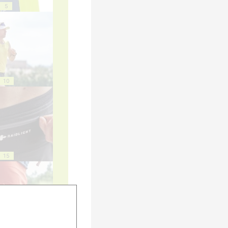
5
10
15