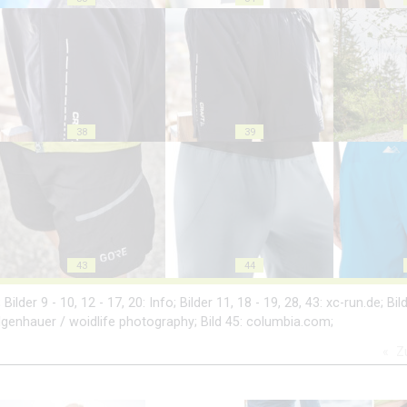
38
39
43
44
ilder 9 - 10, 12 - 17, 20: Info; Bilder 11, 18 - 19, 28, 43: xc-run.de; Bi
Felgenhauer / woidlife photography; Bild 45: columbia.com;
Z