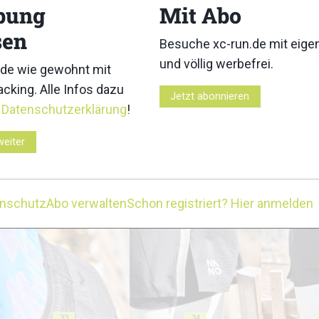
18
19
bung
Mit Abo
sen
Besuche xc-run.de mit eig
und völlig werbefrei.
de wie gewohnt mit
cking. Alle Infos dazu
Jetzt abonnieren
r
Datenschutzerklärung
!
23
24
weiter
enschutz
Abo verwalten
Schon registriert? Hier anmelden
28
29
33
34