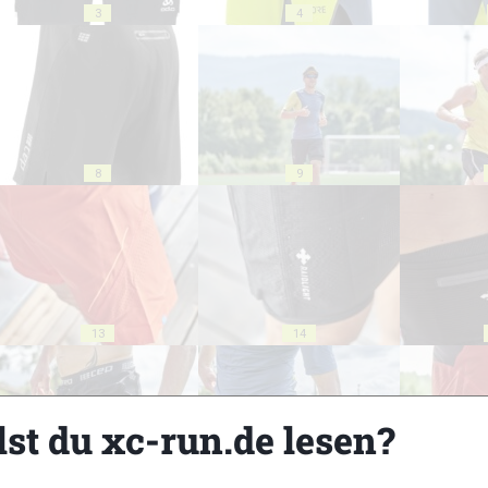
3
4
8
9
13
14
lst du xc-run.de lesen?