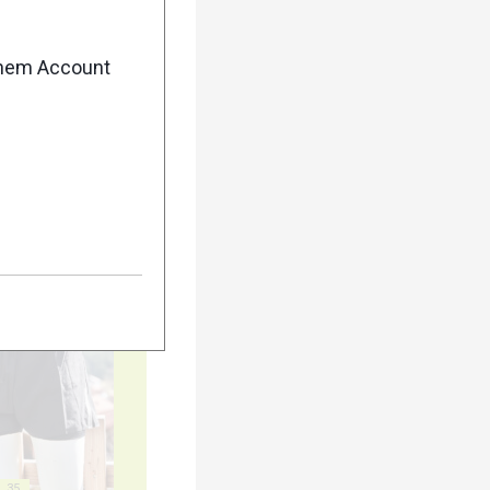
20
enem Account
25
30
35