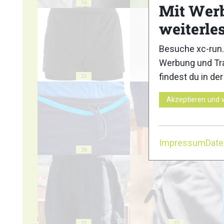
16
17
Mit Wer
weiterle
Besuche xc-run.
Werbung und Tra
findest du in de
21
22
Akzeptieren und 
Impressum
Dat
26
27
31
32