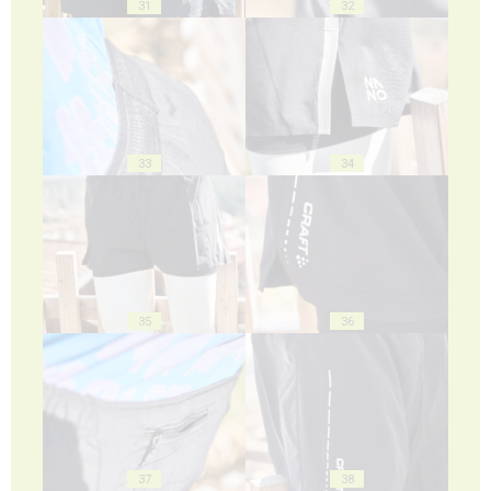
31
32
33
34
35
36
37
38