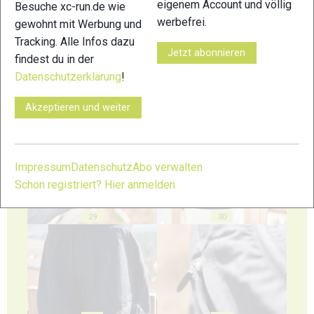
eigenem Account und völlig
Besuche xc-run.de wie
25
26
werbefrei.
gewohnt mit Werbung und
Tracking. Alle Infos dazu
Jetzt abonnieren
findest du in der
Datenschutzerklärung
!
Akzeptieren und weiter
27
28
Impressum
Datenschutz
Abo verwalten
Schon registriert? Hier anmelden
29
30