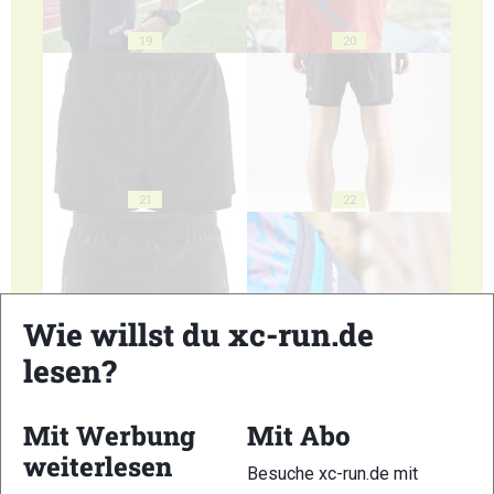
19
20
21
22
Wie willst du xc-run.de
lesen?
23
24
Mit Werbung
Mit Abo
weiterlesen
Besuche xc-run.de mit