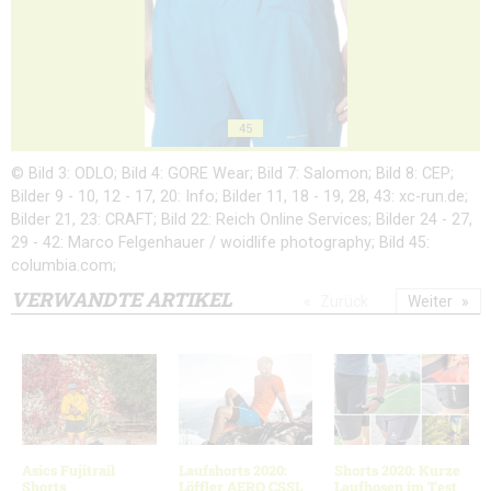
45
© Bild 3: ODLO; Bild 4: GORE Wear; Bild 7: Salomon; Bild 8: CEP;
Bilder 9 - 10, 12 - 17, 20: Info; Bilder 11, 18 - 19, 28, 43: xc-run.de;
Bilder 21, 23: CRAFT; Bild 22: Reich Online Services; Bilder 24 - 27,
29 - 42: Marco Felgenhauer / woidlife photography; Bild 45:
columbia.com;
VERWANDTE ARTIKEL
Zurück
Weiter
Asics Fujitrail
Laufshorts 2020:
Shorts 2020: Kurze
Shorts
Löffler AERO CSSL
Laufhosen im Test