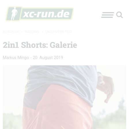
XC-RUN.DE
»
MATERIAL
»
LAUFHOSEN-TEST
2in1 Shorts: Galerie
Markus Mingo
-
20. August 2019