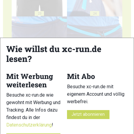
23
24
Wie willst du xc-run.de
lesen?
25
26
Mit Werbung
Mit Abo
weiterlesen
Besuche xc-run.de mit
eigenem Account und völlig
Besuche xc-run.de wie
27
28
werbefrei.
gewohnt mit Werbung und
Tracking. Alle Infos dazu
Jetzt abonnieren
findest du in der
Datenschutzerklärung
!