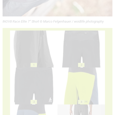
INOV8 Race Elite 7“ Short © Marco Felgenhauer / woidlife photography
1
2
3
4