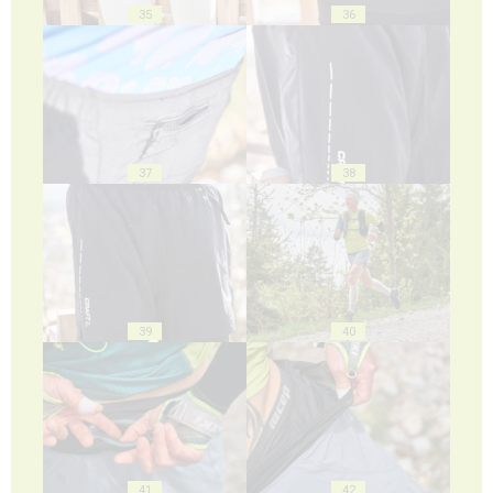
35
36
37
38
39
40
41
42