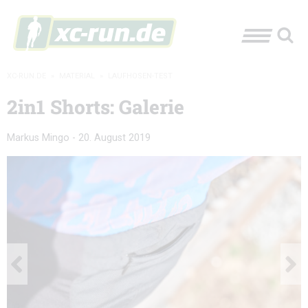
XC-RUN.DE
»
MATERIAL
»
LAUFHOSEN-TEST
2in1 Shorts: Galerie
Markus Mingo
-
20. August 2019