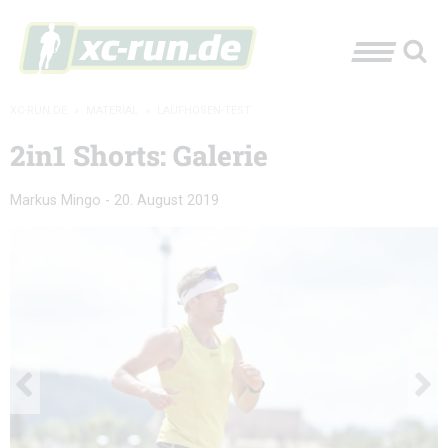
XC-RUN.DE
»
MATERIAL
»
LAUFHOSEN-TEST
2in1 Shorts: Galerie
Markus Mingo
-
20. August 2019