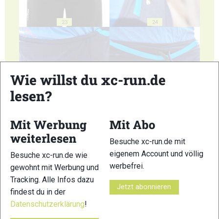
23
24
Wie willst du xc-run.de
lesen?
25
26
Mit Werbung
Mit Abo
weiterlesen
Besuche xc-run.de mit
eigenem Account und völlig
Besuche xc-run.de wie
27
28
werbefrei.
gewohnt mit Werbung und
Tracking. Alle Infos dazu
Jetzt abonnieren
findest du in der
Datenschutzerklärung
!