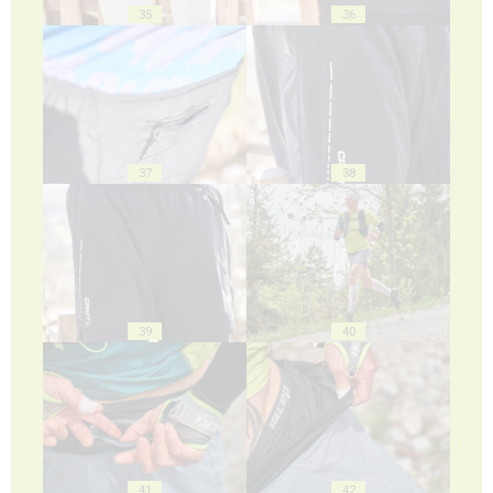
35
36
37
38
39
40
41
42