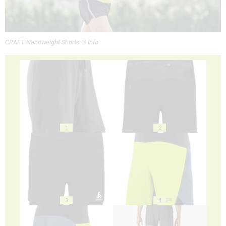
CRAFT Nanoweight Shorts © Info
1
2
3
4