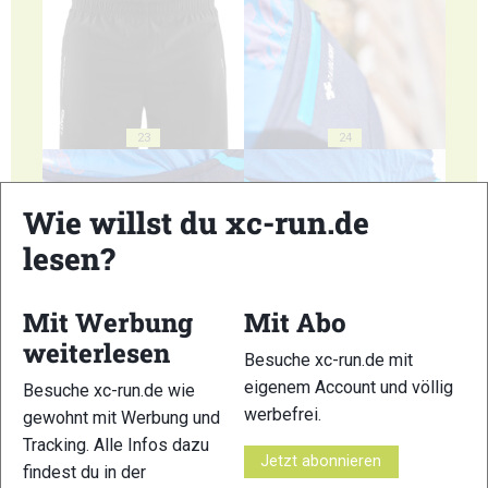
23
24
Wie willst du xc-run.de
lesen?
25
26
Mit Werbung
Mit Abo
weiterlesen
Besuche xc-run.de mit
eigenem Account und völlig
Besuche xc-run.de wie
werbefrei.
gewohnt mit Werbung und
Tracking. Alle Infos dazu
27
28
Jetzt abonnieren
findest du in der