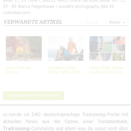
Bilder 21, 23: CRAFT; Bild 22: Reich Online Services; Bilder 24 - 27,
29 - 42: Marco Felgenhauer / woidlife photography; Bild 45:
columbia.com;
VERWANDTE ARTIKEL
Zurück
Weiter
Asics Fujitrail
Laufshorts 2020:
Shorts 2020: Kurze
Shorts
Löffler AERO CSSL
Laufhosen im Test
Schreibe einen Kommentar
xc-run.de ist DAS deutschsprachige Trailrunning-Portal mit
aktuellen News aus der Szene, einer Traildatenbank,
Trailrunning
-Community und allem was du sonst noch über