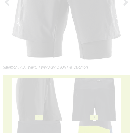
Salomon FAST WING TWINSKIN SHORT © Salomon
1
2