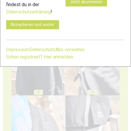
Jetzt abonnieren
findest du in der
27
28
Datenschutzerklärung
!
Akzeptieren und weiter
Impressum
Datenschutz
Abo verwalten
29
30
Schon registriert? Hier anmelden
31
32