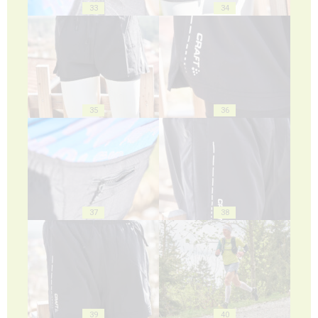
33
34
35
36
37
38
39
40