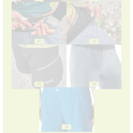
41
42
43
44
45