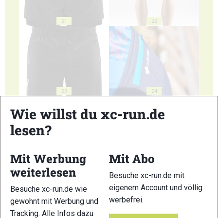
21
22
23
24
Wie willst du xc-run.de
lesen?
Mit Werbung
Mit Abo
25
26
weiterlesen
Besuche xc-run.de mit
eigenem Account und völlig
Besuche xc-run.de wie
werbefrei.
gewohnt mit Werbung und
Tracking. Alle Infos dazu