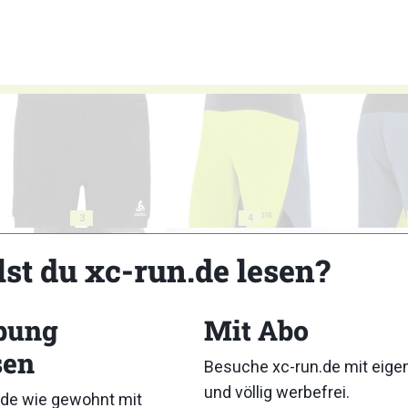
3
4
lst du xc-run.de lesen?
bung
Mit Abo
sen
8
9
Besuche xc-run.de mit eig
und völlig werbefrei.
de wie gewohnt mit