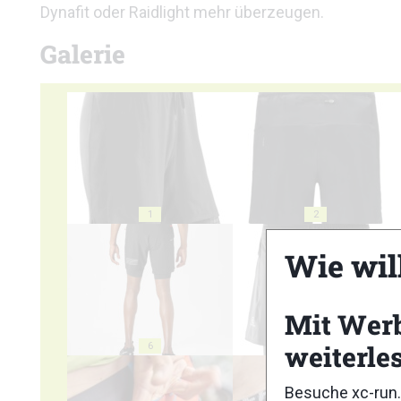
Dynafit oder Raidlight mehr überzeugen.
Galerie
1
2
Wie wil
Mit Wer
weiterle
6
7
Besuche xc-run.