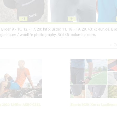
43
44
ilder 9 - 10, 12 - 17, 20: Info; Bilder 11, 18 - 19, 28, 43: xc-run.de; Bi
Felgenhauer / woidlife photography; Bild 45: columbia.com;
Z
s 2020: Löffler AERO CSSL
Shorts 2020: Kurze Laufhosen