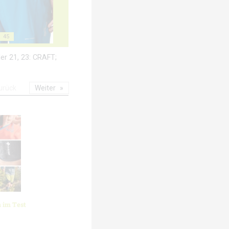
45
lder 21, 23: CRAFT;
urück
Weiter
 im Test