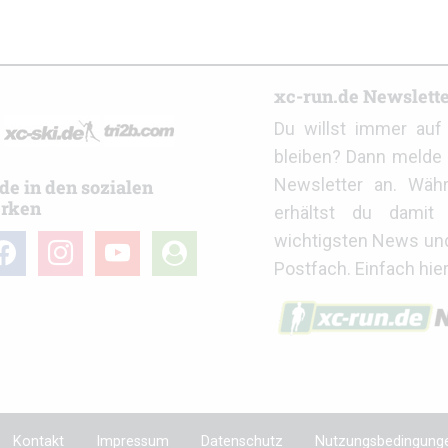
r
xc-run.de Newslett
Du willst immer au
bleiben? Dann melde 
Newsletter an. Wäh
de in den sozialen
rken
erhältst du damit 
wichtigsten News un
cebook
instagram
youtube
user-
Postfach. Einfach hie
circle
Kontakt
Impressum
Datenschutz
Nutzungsbedingung