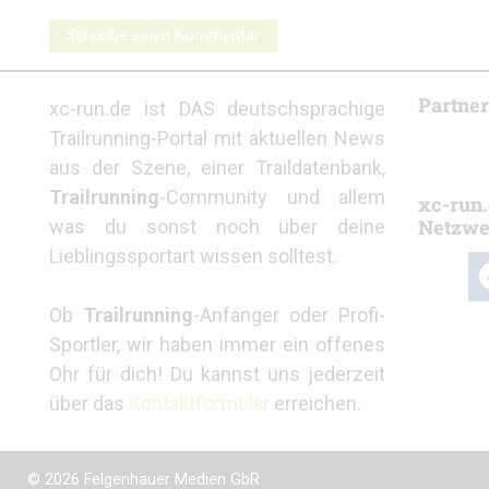
Schreibe einen Kommentar
Partne
xc-run.de ist DAS deutschsprachige
Trailrunning-Portal mit aktuellen News
aus der Szene, einer Traildatenbank,
Trailrunning
-Community und allem
xc-run.
Netzwe
was du sonst noch über deine
Lieblingssportart wissen solltest.
fa
Ob
Trailrunning
-Anfänger oder Profi-
Sportler, wir haben immer ein offenes
Ohr für dich! Du kannst uns jederzeit
über das
Kontaktformular
erreichen.
© 2026 Felgenhauer Medien GbR