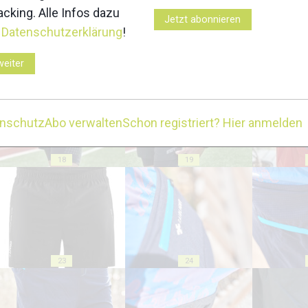
cking. Alle Infos dazu
Jetzt abonnieren
r
Datenschutzerklärung
!
13
14
weiter
enschutz
Abo verwalten
Schon registriert? Hier anmelden
18
19
23
24