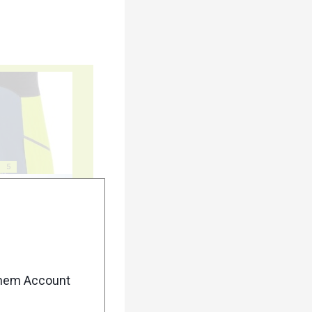
5
10
enem Account