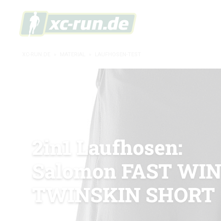
XC-RUN.DE
»
MATERIAL
»
LAUFHOSEN-TEST
2in1 Laufhosen:
Salomon FAST WI
TWINSKIN SHORT