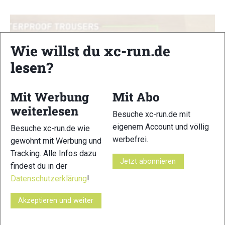
Wie willst du xc-run.de
lesen?
Mit Werbung
Mit Abo
weiterlesen
Besuche xc-run.de mit
eigenem Account und völlig
Besuche xc-run.de wie
werbefrei.
gewohnt mit Werbung und
Tracking. Alle Infos dazu
Jetzt abonnieren
Wie packe ich meinen Trailrucksack?
findest du in der
Datenschutzerklärung
!
Highlights
|
Laufrucksack-Test
Markus Mingo
-
27. Mai 2020
Akzeptieren und weiter
INOV8 zeigt uns am Beispiel der Race Ultra Pro 5 Vest (zum
Test) wie ihr euren Rucksack effektiv für Ultradistanzen