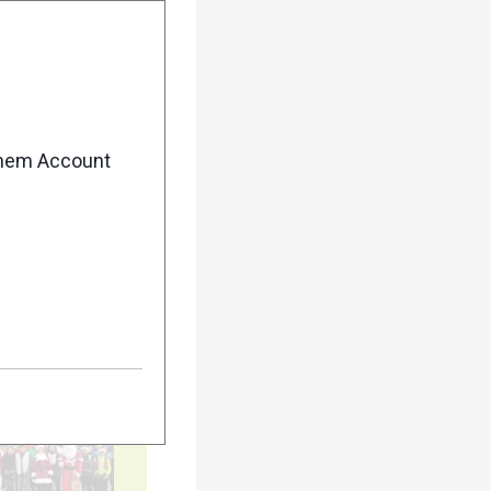
10
enem Account
15
20