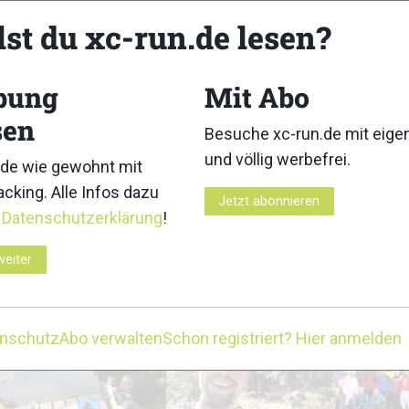
lst du xc-run.de lesen?
8
9
bung
Mit Abo
sen
Besuche xc-run.de mit eig
und völlig werbefrei.
de wie gewohnt mit
13
14
cking. Alle Infos dazu
Jetzt abonnieren
r
Datenschutzerklärung
!
weiter
18
19
enschutz
Abo verwalten
Schon registriert? Hier anmelden