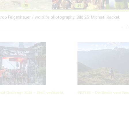
38
39
: Marco Felgenhauer / woidlife photography; Bild 25: Michael Rackel;
Z
ail Challenge 2026 – Steil, verblockt,
PIUT85 – Die Bestie vom Pa