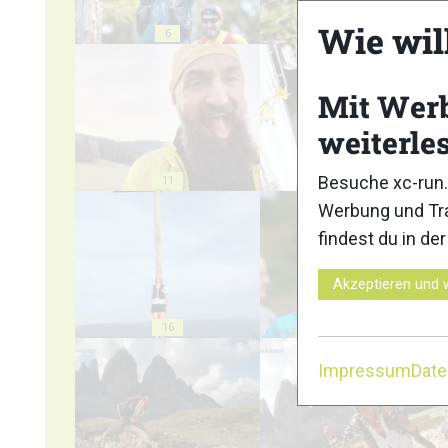
Wie wil
6
7
Mit Wer
weiterle
Besuche xc-run.
11
12
Werbung und Tra
findest du in de
Akzeptieren und 
16
17
Impressum
Dat