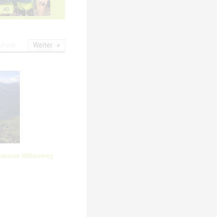
40
urück
Weiter
znauner Höhenweg