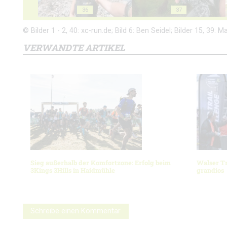
36
37
© Bilder 1 - 2, 40: xc-run.de; Bild 6: Ben Seidel; Bilder 15, 39
VERWANDTE ARTIKEL
Sieg außerhalb der Komfortzone: Erfolg beim
Walser Tr
3Kings 3Hills in Haidmühle
grandios
Schreibe einen Kommentar