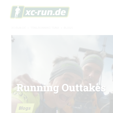
XC-RUN.DE
»
TRAILRUNNING TEAM
»
BLOGS
Running Outtakes
Blogs