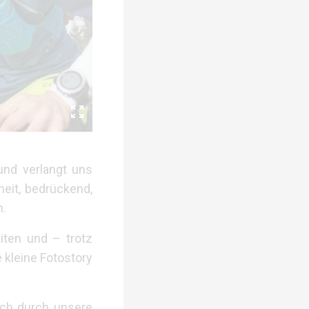
und verlangt uns
heit, bedrückend,
n.
ten und – trotz
 kleine Fotostory
ich durch unsere