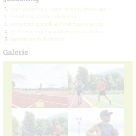
Interview mit dem Trainer Andreas Weishäupl
Zielsetzung und Periodisierung
Leistungsdiagnostik und Trainingssteuerung
12-Wochen-Plan für ambitionierte Trailrunner
Krafttraining für Trailrunner
Galerie
1
2