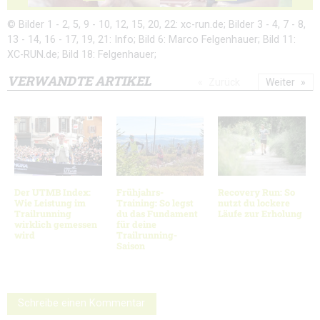
© Bilder 1 - 2, 5, 9 - 10, 12, 15, 20, 22: xc-run.de; Bilder 3 - 4, 7 - 8,
13 - 14, 16 - 17, 19, 21: Info; Bild 6: Marco Felgenhauer; Bild 11:
XC-RUN.de; Bild 18: Felgenhauer;
VERWANDTE ARTIKEL
Zurück
Weiter
Der UTMB Index:
Frühjahrs-
Recovery Run: So
Wie Leistung im
Training: So legst
nutzt du lockere
Trailrunning
du das Fundament
Läufe zur Erholung
wirklich gemessen
für deine
wird
Trailrunning-
Saison
Schreibe einen Kommentar