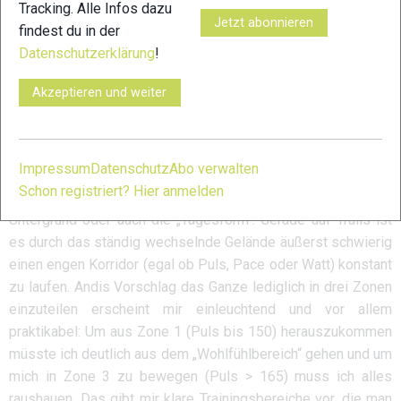
Tracking. Alle Infos dazu
Jetzt abonnieren
Fazit Markus Mingo
findest du in der
Datenschutzerklärung
!
Ich habe die letzten Jahre so einiges versucht: Training nach
Puls, Pace oder Watt (siehe auch „
Wattmessung im
Akzeptieren und weiter
Trailrunning
„). Die Trainingsbereiche hatte ich dabei in fünf
oder sogar sieben Zonen eingeteilt. Am Ende landete ich
dann meist doch bei einer Mischung aus Allem oder beim
Impressum
Datenschutz
Abo verwalten
guten alten Gefühl. Zu komplex waren dabei oft die
Schon registriert? Hier anmelden
Anforderungen beim Trailrunning, zu unterschiedlich der
Untergrund oder auch die „Tagesform“. Gerade auf Trails ist
es durch das ständig wechselnde Gelände äußerst schwierig
einen engen Korridor (egal ob Puls, Pace oder Watt) konstant
zu laufen. Andis Vorschlag das Ganze lediglich in drei Zonen
einzuteilen erscheint mir einleuchtend und vor allem
praktikabel: Um aus Zone 1 (Puls bis 150) herauszukommen
müsste ich deutlich aus dem „Wohlfühlbereich“ gehen und um
mich in Zone 3 zu bewegen (Puls > 165) muss ich alles
raushauen. Das gibt mir klare Trainingsbereiche vor, die man