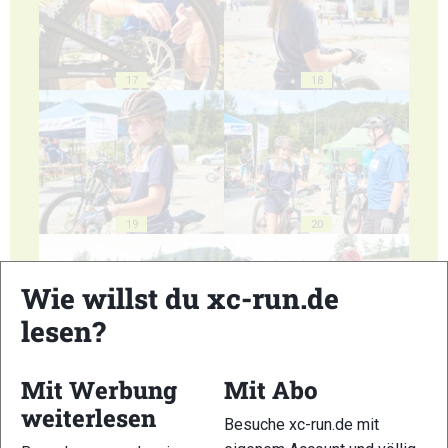
17
18
19
20
Wie willst du xc-run.de
lesen?
21
22
Mit Werbung
Mit Abo
weiterlesen
Besuche xc-run.de mit