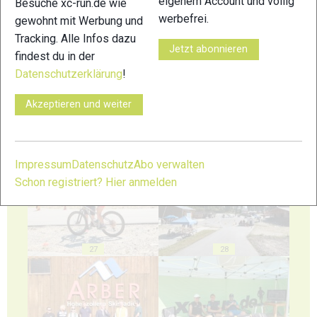
eigenem Account und völlig
Besuche xc-run.de wie
werbefrei.
gewohnt mit Werbung und
Tracking. Alle Infos dazu
23
24
Jetzt abonnieren
findest du in der
Datenschutzerklärung
!
Akzeptieren und weiter
25
26
Impressum
Datenschutz
Abo verwalten
Schon registriert? Hier anmelden
27
28