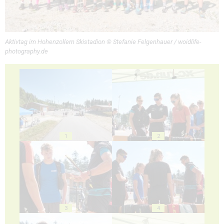
Aktivtag im Hohenzollern Skistadion © Stefanie Felgenhauer / woidlife-
photography.de
1
2
3
4