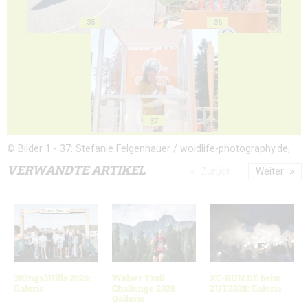
35
36
37
© Bilder 1 - 37: Stefanie Felgenhauer / woidlife-photography.de;
VERWANDTE ARTIKEL
Zurück
Weiter
3Kings3Hills 2026:
Walser Trail
XC-RUN.DE beim
Galerie
Challenge 2026
ZUT2026: Galerie
Gallerie