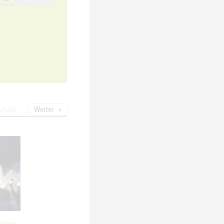
urück
Weiter
lerie