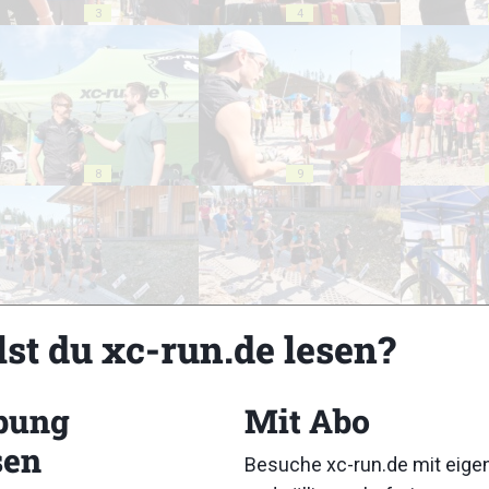
3
4
8
9
lst du xc-run.de lesen?
13
14
bung
Mit Abo
sen
Besuche xc-run.de mit eig