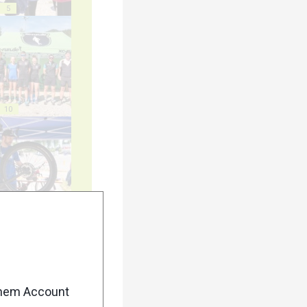
5
10
15
enem Account