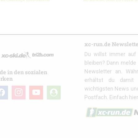
r
xc-run.de Newslett
Du willst immer au
bleiben? Dann melde 
Newsletter an. Wäh
de in den sozialen
rken
erhältst du damit 
wichtigsten News un
cebook
instagram
youtube
user-
Postfach. Einfach hie
circle