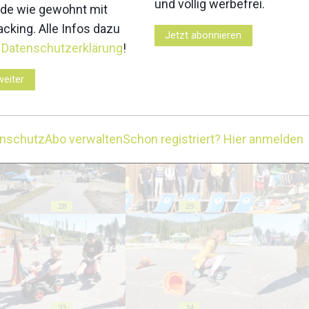
und völlig werbefrei.
18
19
de wie gewohnt mit
cking. Alle Infos dazu
Jetzt abonnieren
r
Datenschutzerklärung
!
weiter
23
24
enschutz
Abo verwalten
Schon registriert? Hier anmelden
28
29
33
34