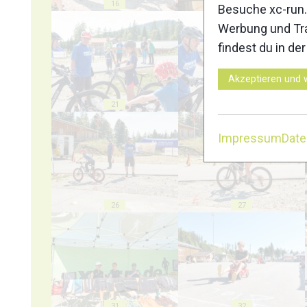
16
17
Besuche xc-run.
Werbung und Tra
findest du in de
Akzeptieren und 
21
22
Impressum
Dat
26
27
31
32