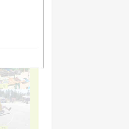
20
25
30
35