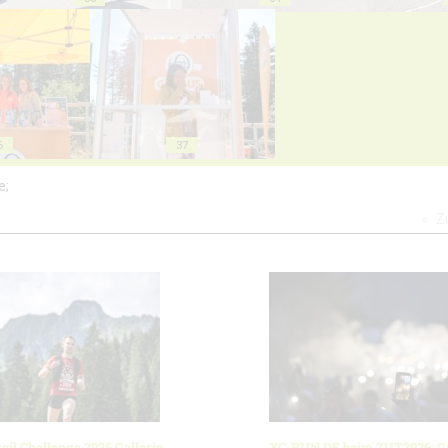
6
37
e;
Z
ail Challenge 2026 Gallerie
XC-RUN.DE beim ZUT2026: Ga