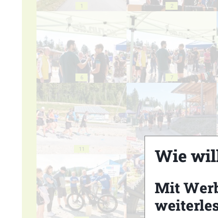
1
2
6
7
Wie wil
11
12
Mit Wer
weiterle