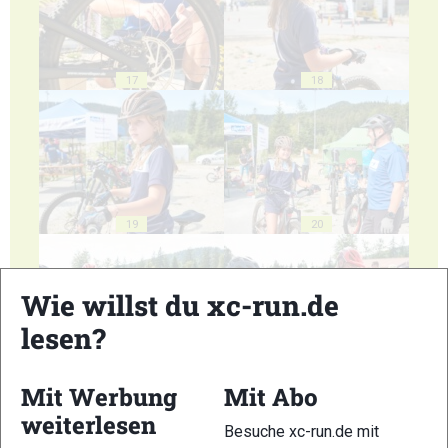
17
18
19
20
Wie willst du xc-run.de
lesen?
21
22
Mit Werbung
Mit Abo
weiterlesen
Besuche xc-run.de mit