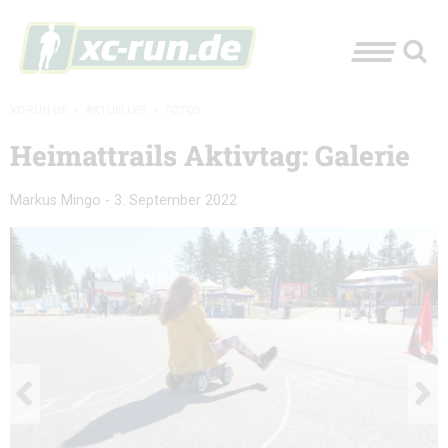
XC-RUN.DE
»
AKTUELLES
»
FOTOS
Heimattrails Aktivtag: Galerie
Markus Mingo
-
3. September 2022