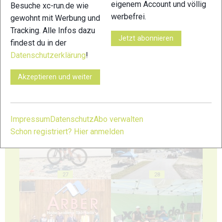
eigenem Account und völlig
Besuche xc-run.de wie
werbefrei.
gewohnt mit Werbung und
Tracking. Alle Infos dazu
23
24
Jetzt abonnieren
findest du in der
Datenschutzerklärung
!
Akzeptieren und weiter
25
26
Impressum
Datenschutz
Abo verwalten
Schon registriert? Hier anmelden
27
28