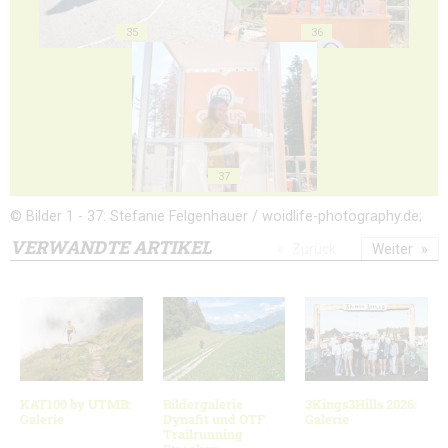
35
36
37
© Bilder 1 - 37: Stefanie Felgenhauer / woidlife-photography.de;
VERWANDTE ARTIKEL
Zurück
Weiter
KAT100 by UTMB:
Bildergalerie
3Kings3Hills 2026:
Galerie
Dynafit und OTF
Galerie
Trailrunning