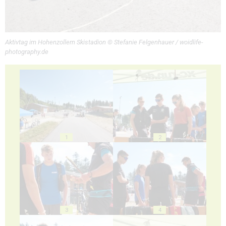
Aktivtag im Hohenzollern Skistadion © Stefanie Felgenhauer / woidlife-
photography.de
1
2
3
4