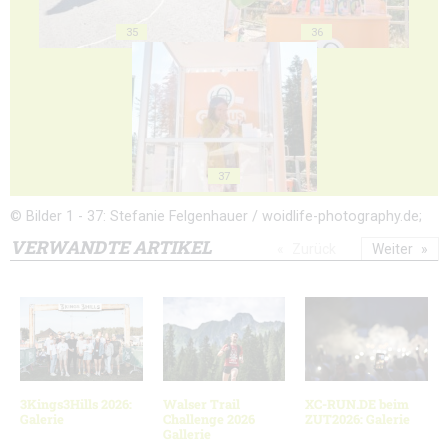
35
36
37
© Bilder 1 - 37: Stefanie Felgenhauer / woidlife-photography.de;
VERWANDTE ARTIKEL
Zurück
Weiter
3Kings3Hills 2026:
Walser Trail
XC-RUN.DE beim
Galerie
Challenge 2026
ZUT2026: Galerie
Gallerie