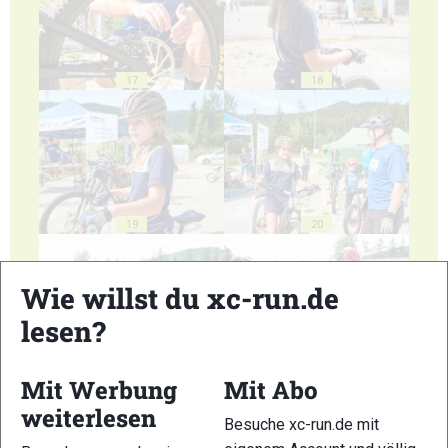
17
18
19
20
Wie willst du xc-run.de
lesen?
21
22
Mit Werbung
Mit Abo
weiterlesen
Besuche xc-run.de mit