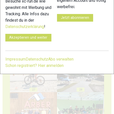
eigenem Account und völlig
Besuche xc-run.de wie
werbefrei.
gewohnt mit Werbung und
Tracking. Alle Infos dazu
23
24
Jetzt abonnieren
findest du in der
Datenschutzerklärung
!
Akzeptieren und weiter
25
26
Impressum
Datenschutz
Abo verwalten
Schon registriert? Hier anmelden
27
28