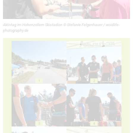
Aktivtag im Hohenzollern Skistadion © Stefanie Felgenhauer / woidlife-
photography.de
1
2
3
4