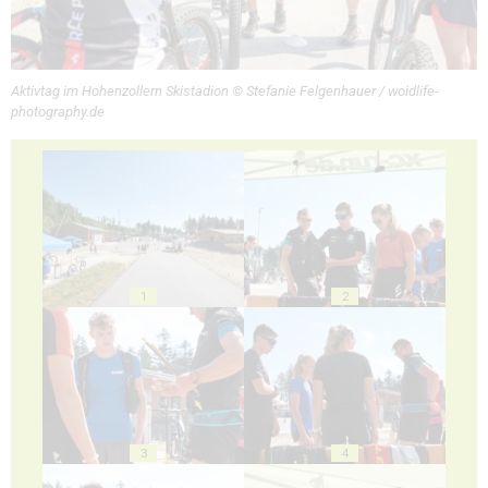
Aktivtag im Hohenzollern Skistadion © Stefanie Felgenhauer / woidlife-
photography.de
1
2
3
4