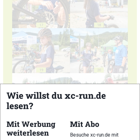
17
18
19
20
Wie willst du xc-run.de
lesen?
21
22
Mit Werbung
Mit Abo
weiterlesen
Besuche xc-run.de mit