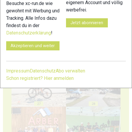
eigenem Account und völlig
Besuche xc-run.de wie
werbefrei.
gewohnt mit Werbung und
Tracking. Alle Infos dazu
23
24
Jetzt abonnieren
findest du in der
Datenschutzerklärung
!
Akzeptieren und weiter
25
26
Impressum
Datenschutz
Abo verwalten
Schon registriert? Hier anmelden
27
28