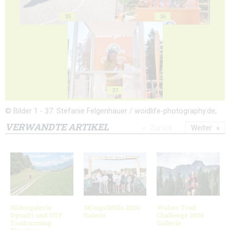
35
36
37
© Bilder 1 - 37: Stefanie Felgenhauer / woidlife-photography.de;
VERWANDTE ARTIKEL
Zurück
Weiter
Bildergalerie
3Kings3Hills 2026:
Walser Trail
Dynafit und OTF
Galerie
Challenge 2026
Trailrunning
Gallerie