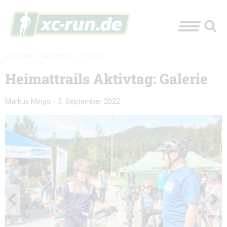
XC-RUN.DE
»
AKTUELLES
»
FOTOS
Heimattrails Aktivtag: Galerie
Markus Mingo
-
3. September 2022