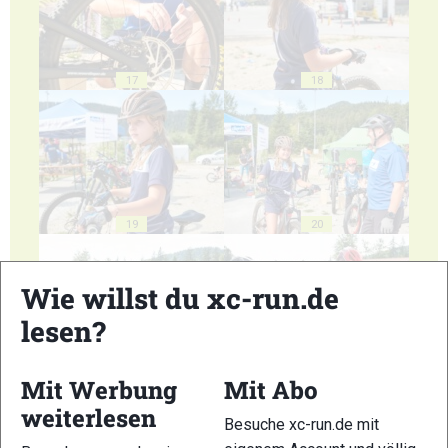
17
18
19
20
Wie willst du xc-run.de
lesen?
21
22
Mit Werbung
Mit Abo
weiterlesen
Besuche xc-run.de mit