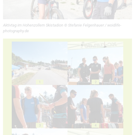
Aktivtag im Hohenzollern Skistadion © Stefanie Felgenhauer / woidlife-
photography.de
1
2
3
4