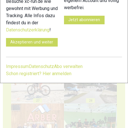
eigenem Account und völlig
Besuche xc-run.de wie
werbefrei.
gewohnt mit Werbung und
Tracking. Alle Infos dazu
23
24
Jetzt abonnieren
findest du in der
Datenschutzerklärung
!
Akzeptieren und weiter
25
26
Impressum
Datenschutz
Abo verwalten
Schon registriert? Hier anmelden
27
28