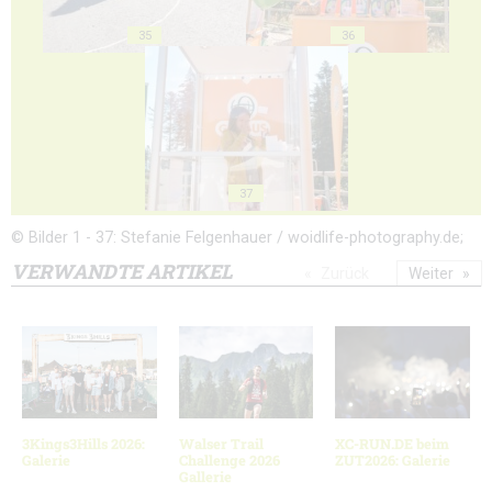
35
36
37
© Bilder 1 - 37: Stefanie Felgenhauer / woidlife-photography.de;
VERWANDTE ARTIKEL
Zurück
Weiter
3Kings3Hills 2026:
Walser Trail
XC-RUN.DE beim
Galerie
Challenge 2026
ZUT2026: Galerie
Gallerie