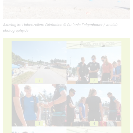
Aktivtag im Hohenzollern Skistadion © Stefanie Felgenhauer / woidlife-
photography.de
1
2
3
4