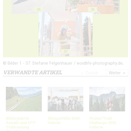
35
36
37
© Bilder 1 - 37: Stefanie Felgenhauer / woidlife-photography.de;
VERWANDTE ARTIKEL
Zurück
Weiter
Bildergalerie
3Kings3Hills 2026:
Walser Trail
Dynafit und OTF
Galerie
Challenge 2026
Trailrunning
Gallerie