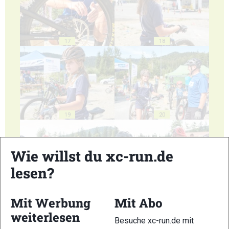
17
18
19
20
Wie willst du xc-run.de
lesen?
21
22
Mit Werbung
Mit Abo
weiterlesen
Besuche xc-run.de mit