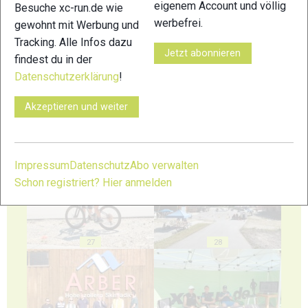
eigenem Account und völlig
Besuche xc-run.de wie
werbefrei.
gewohnt mit Werbung und
Tracking. Alle Infos dazu
23
24
Jetzt abonnieren
findest du in der
Datenschutzerklärung
!
Akzeptieren und weiter
25
26
Impressum
Datenschutz
Abo verwalten
Schon registriert? Hier anmelden
27
28