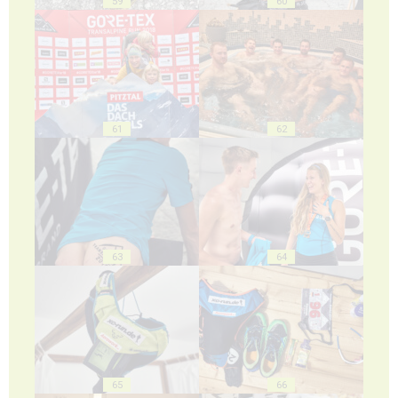
59
60
61
62
63
64
65
66