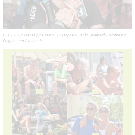
07.09.2018: Transalpine Run 2018, Etappe 6, Sankt Leonhard - Sarnthein ©
Felgenhauer / xc-run.de
1
2