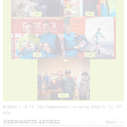
97
98
99
100
101
© Bilder 1 - 8, 13 - 100: Felgenhauer / xc-run.de; Bilder 9 - 12, 101:
Info;
VERWANDTE ARTIKEL
Zurück
Weiter