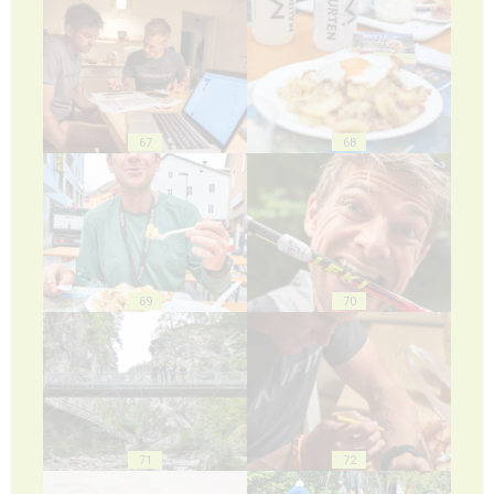
67
68
69
70
71
72