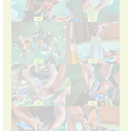
35
36
37
38
39
40