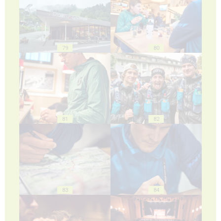
79
80
81
82
83
84