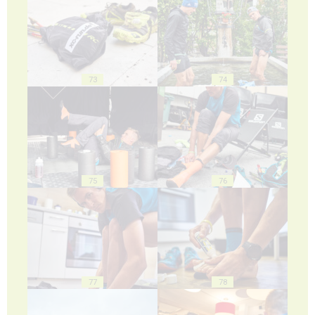
73
74
75
76
77
78