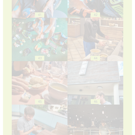
41
42
43
44
45
46