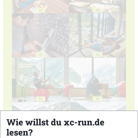
47
48
49
50
51
52
Wie willst du xc-run.de
lesen?