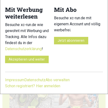
53
54
Mit Werbung
Mit Abo
weiterlesen
Besuche xc-run.de mit
eigenem Account und völlig
Besuche xc-run.de wie
werbefrei.
gewohnt mit Werbung und
Tracking. Alle Infos dazu
55
56
Jetzt abonnieren
findest du in der
Datenschutzerklärung
!
Akzeptieren und weiter
57
58
Impressum
Datenschutz
Abo verwalten
Schon registriert? Hier anmelden