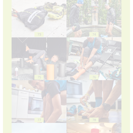
73
74
75
76
77
78