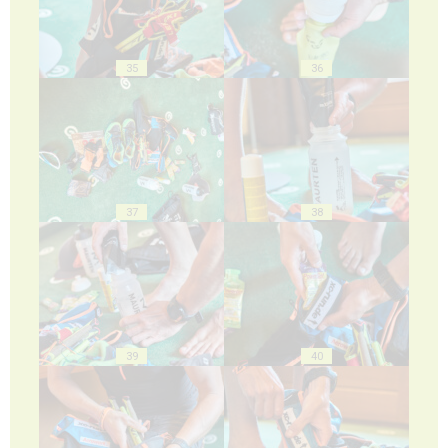
35
36
37
38
39
40