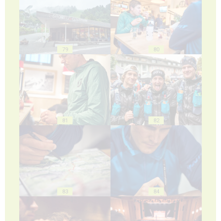
79
80
81
82
83
84