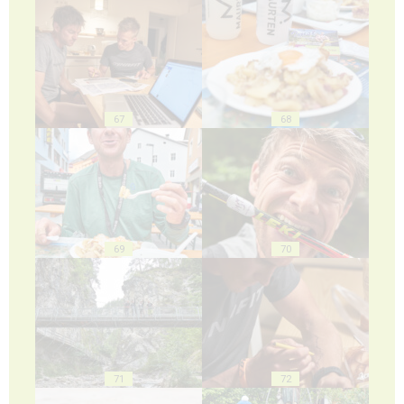
67
68
69
70
71
72