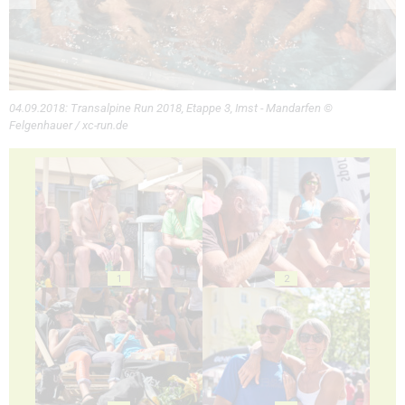
04.09.2018: Transalpine Run 2018, Etappe 3, Imst - Mandarfen ©
Felgenhauer / xc-run.de
1
2