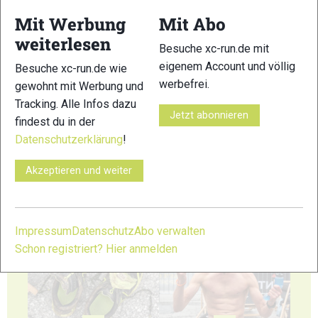
53
54
Mit Werbung
Mit Abo
weiterlesen
Besuche xc-run.de mit
eigenem Account und völlig
Besuche xc-run.de wie
werbefrei.
gewohnt mit Werbung und
Tracking. Alle Infos dazu
Jetzt abonnieren
55
56
findest du in der
Datenschutzerklärung
!
Akzeptieren und weiter
57
58
Impressum
Datenschutz
Abo verwalten
Schon registriert? Hier anmelden