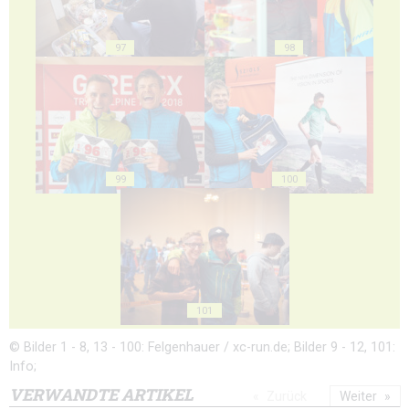
97
98
99
100
101
© Bilder 1 - 8, 13 - 100: Felgenhauer / xc-run.de; Bilder 9 - 12, 101:
Info;
VERWANDTE ARTIKEL
Zurück
Weiter