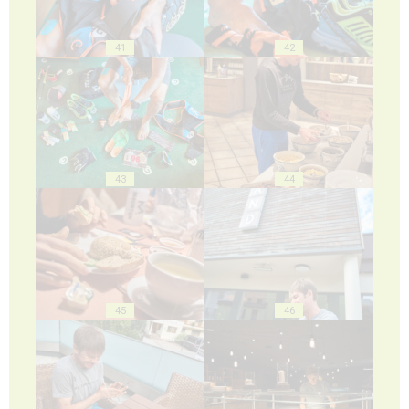
41
42
43
44
45
46