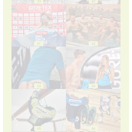
59
60
61
62
63
64
65
66