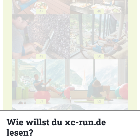
47
48
49
50
51
52
Wie willst du xc-run.de
lesen?