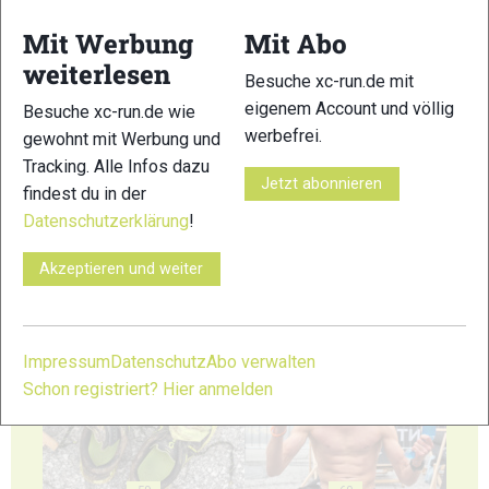
53
54
Mit Werbung
Mit Abo
weiterlesen
Besuche xc-run.de mit
eigenem Account und völlig
Besuche xc-run.de wie
werbefrei.
gewohnt mit Werbung und
Tracking. Alle Infos dazu
55
56
Jetzt abonnieren
findest du in der
Datenschutzerklärung
!
Akzeptieren und weiter
57
58
Impressum
Datenschutz
Abo verwalten
Schon registriert? Hier anmelden