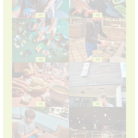
41
42
43
44
45
46