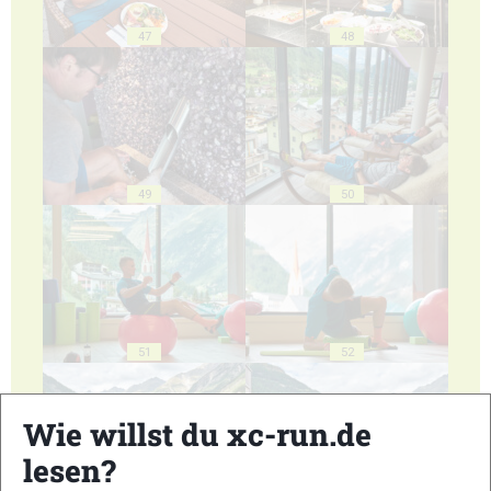
47
48
49
50
51
52
Wie willst du xc-run.de
lesen?