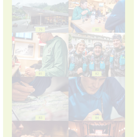
79
80
81
82
83
84