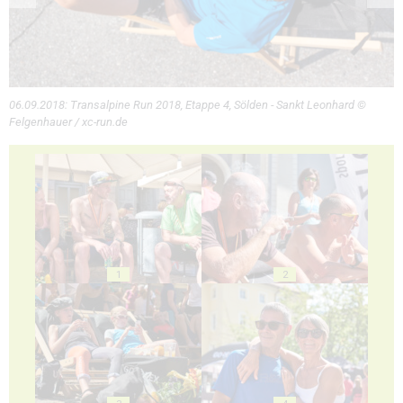
06.09.2018: Transalpine Run 2018, Etappe 4, Sölden - Sankt Leonhard ©
Felgenhauer / xc-run.de
1
2