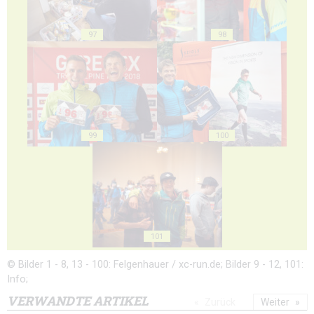
97
98
99
100
101
© Bilder 1 - 8, 13 - 100: Felgenhauer / xc-run.de; Bilder 9 - 12, 101:
Info;
VERWANDTE ARTIKEL
Zurück
Weiter