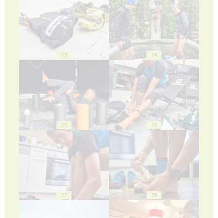
73
74
75
76
77
78