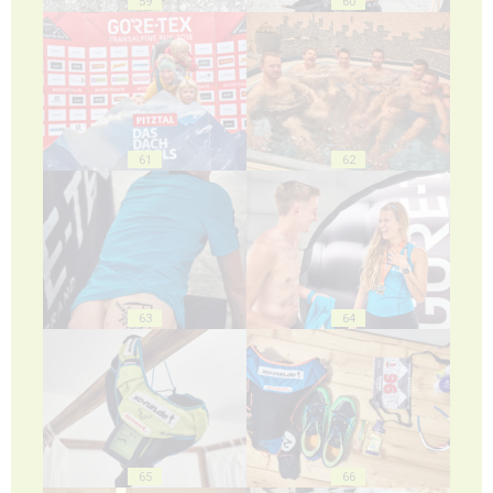
59
60
61
62
63
64
65
66