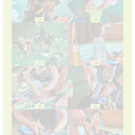
35
36
37
38
39
40