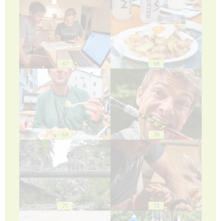
67
68
69
70
71
72