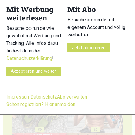
Mit Werbung
Mit Abo
weiterlesen
Besuche xc-run.de mit
eigenem Account und völlig
Besuche xc-run.de wie
werbefrei.
gewohnt mit Werbung und
Tracking. Alle Infos dazu
55
56
Jetzt abonnieren
findest du in der
Datenschutzerklärung
!
Akzeptieren und weiter
57
58
Impressum
Datenschutz
Abo verwalten
Schon registriert? Hier anmelden
59
60