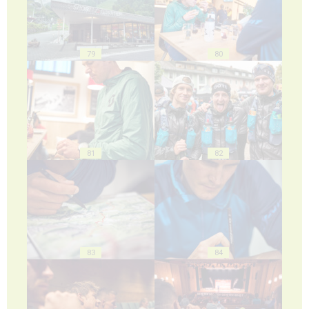
79
80
81
82
83
84