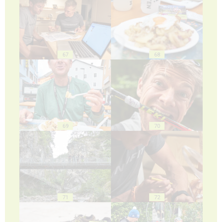
67
68
69
70
71
72