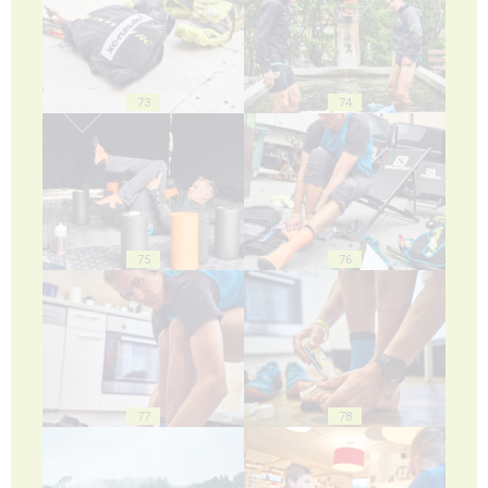
73
74
75
76
77
78