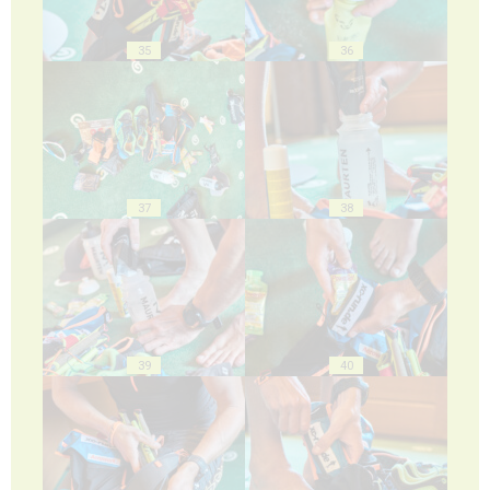
35
36
37
38
39
40