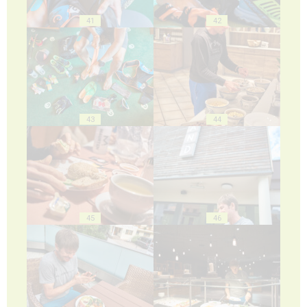
41
42
43
44
45
46