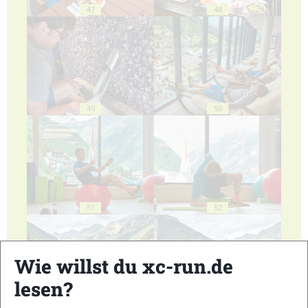
47
48
49
50
51
52
Wie willst du xc-run.de
lesen?
53
54