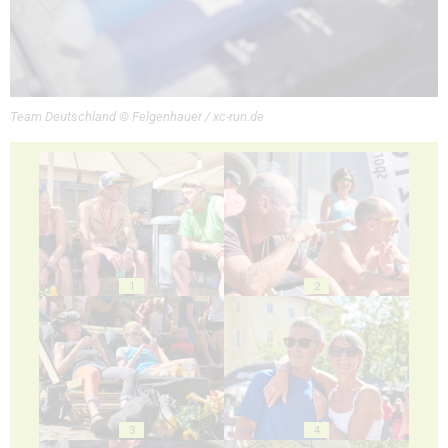
Team Deutschland © Felgenhauer / xc-run.de
1
2
3
4