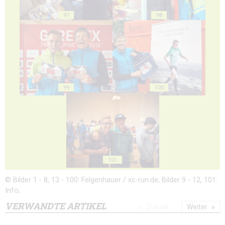
97
98
99
100
101
© Bilder 1 - 8, 13 - 100: Felgenhauer / xc-run.de; Bilder 9 - 12, 101:
Info;
VERWANDTE ARTIKEL
Zurück
Weiter