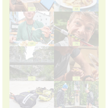
67
68
69
70
71
72