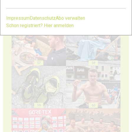
Impressum
Datenschutz
Abo verwalten
55
56
Schon registriert? Hier anmelden
57
58
59
60