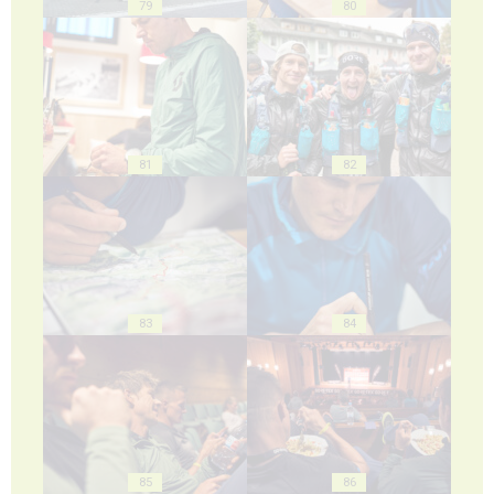
79
80
81
82
83
84
85
86