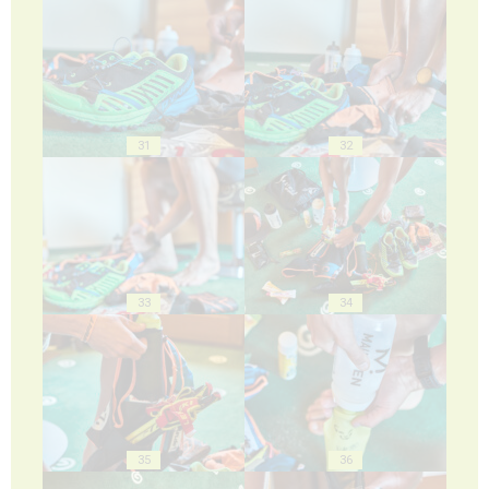
31
32
33
34
35
36