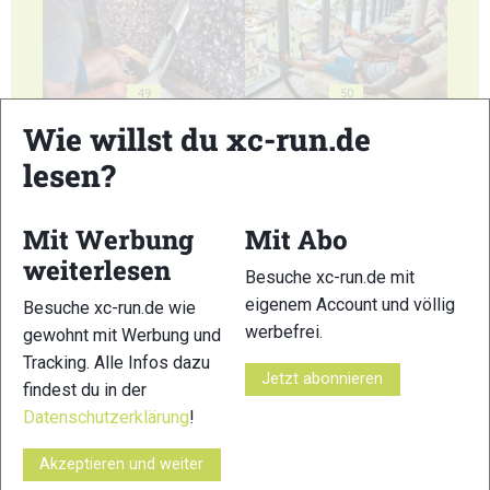
49
50
Wie willst du xc-run.de
lesen?
Mit Werbung
Mit Abo
51
52
weiterlesen
Besuche xc-run.de mit
eigenem Account und völlig
Besuche xc-run.de wie
werbefrei.
gewohnt mit Werbung und
Tracking. Alle Infos dazu
Jetzt abonnieren
findest du in der
53
54
Datenschutzerklärung
!
Akzeptieren und weiter