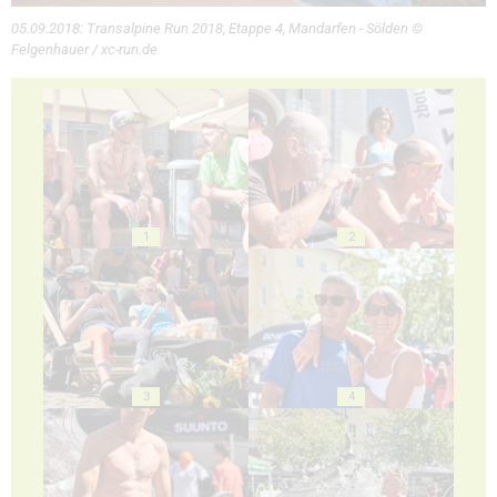
05.09.2018: Transalpine Run 2018, Etappe 4, Mandarfen - Sölden ©
Felgenhauer / xc-run.de
1
2
3
4