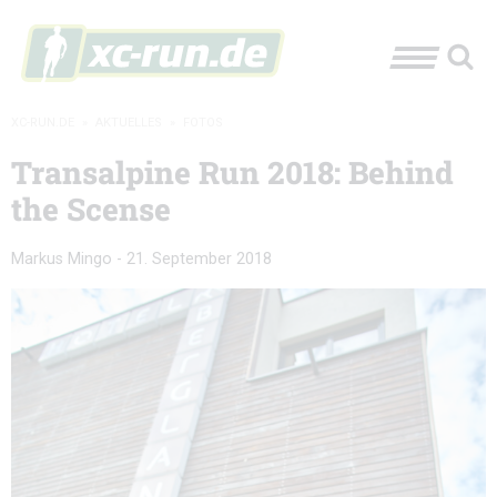
XC-RUN.DE
»
AKTUELLES
»
FOTOS
Transalpine Run 2018: Behind
the Scense
Markus Mingo
-
21. September 2018