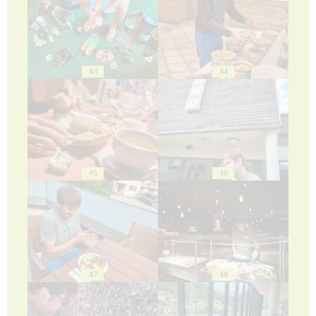
43
44
45
46
47
48