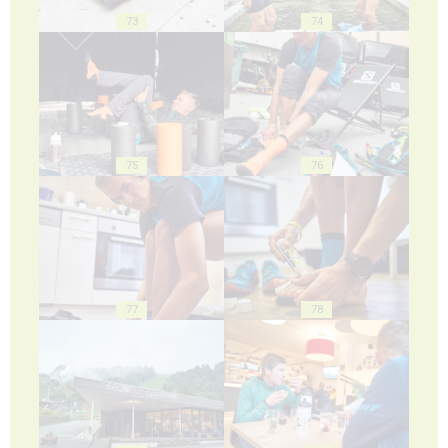
73
74
75
76
77
78