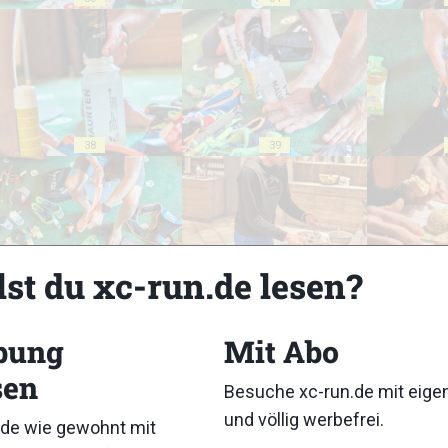
38
39
lst du xc-run.de lesen?
43
44
bung
Mit Abo
sen
Besuche xc-run.de mit eig
und völlig werbefrei.
de wie gewohnt mit
48
49