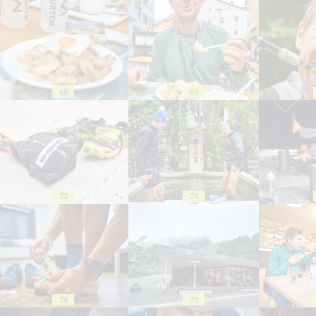
68
69
73
74
78
79