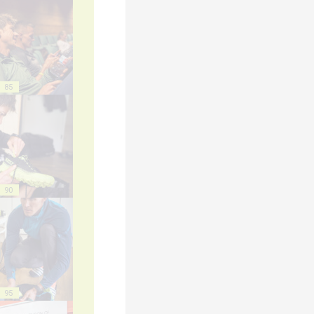
85
90
95