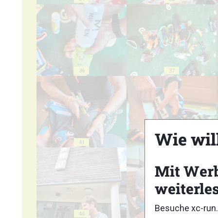
36
37
Wie wil
41
42
Mit Wer
weiterle
Besuche xc-run.
46
47