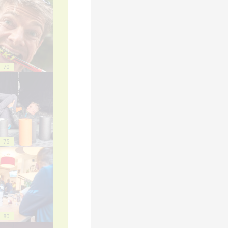
70
75
80