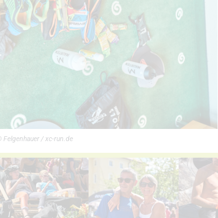
 Felgenhauer / xc-run.de