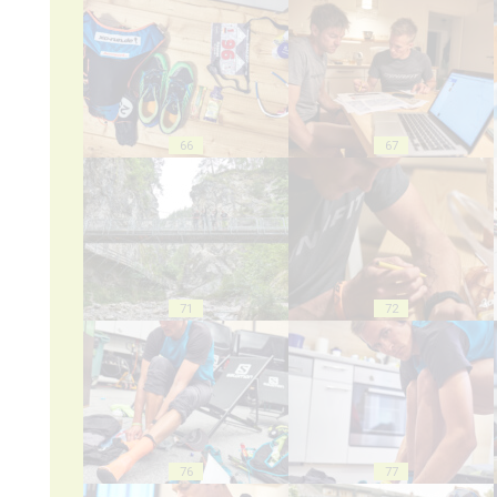
66
67
71
72
76
77