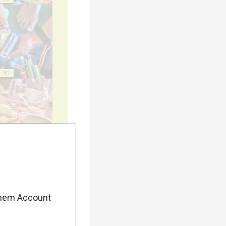
40
45
enem Account
50