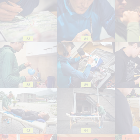
83
84
88
89
93
94