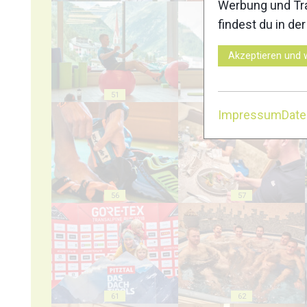
Werbung und Tra
findest du in de
Akzeptieren und 
51
52
Impressum
Dat
56
57
61
62