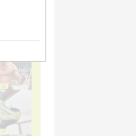
55
60
65