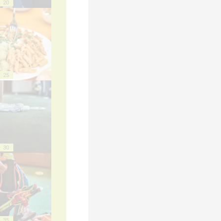
20
25
30
35