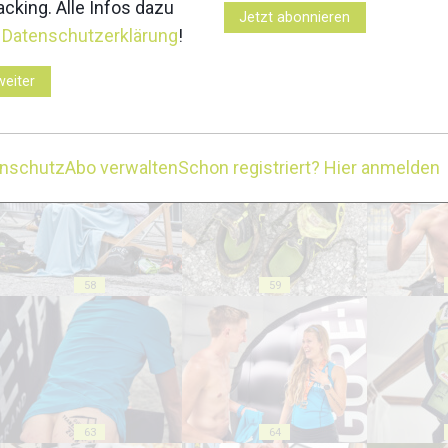
cking. Alle Infos dazu
Jetzt abonnieren
r
Datenschutzerklärung
!
weiter
53
54
enschutz
Abo verwalten
Schon registriert? Hier anmelden
58
59
63
64