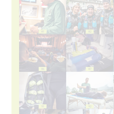
81
82
86
87
91
92