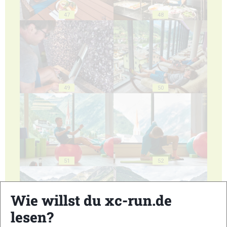
47
48
49
50
51
52
Wie willst du xc-run.de
lesen?