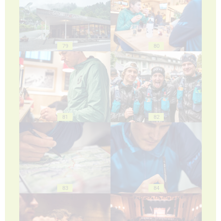
79
80
81
82
83
84