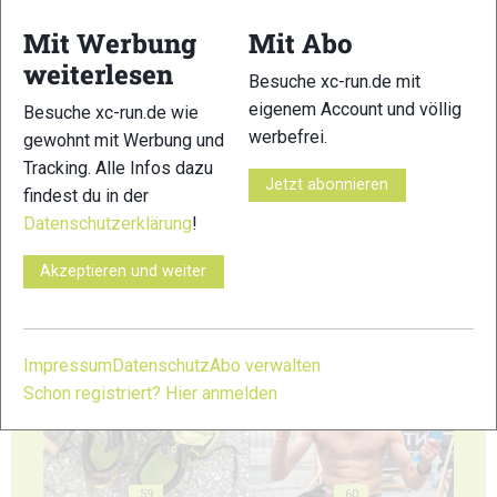
53
54
Mit Werbung
Mit Abo
weiterlesen
Besuche xc-run.de mit
eigenem Account und völlig
Besuche xc-run.de wie
werbefrei.
gewohnt mit Werbung und
Tracking. Alle Infos dazu
55
56
Jetzt abonnieren
findest du in der
Datenschutzerklärung
!
Akzeptieren und weiter
57
58
Impressum
Datenschutz
Abo verwalten
Schon registriert? Hier anmelden
59
60