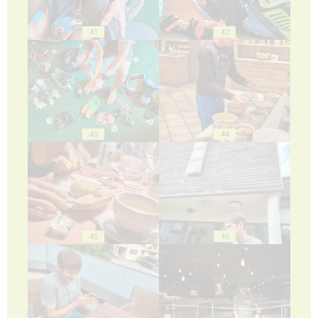
41
42
43
44
45
46