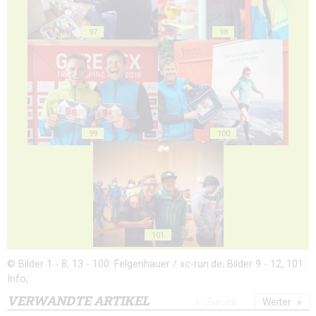
97
98
99
100
101
© Bilder 1 - 8, 13 - 100: Felgenhauer / xc-run.de; Bilder 9 - 12, 101:
Info;
VERWANDTE ARTIKEL
Zurück
Weiter