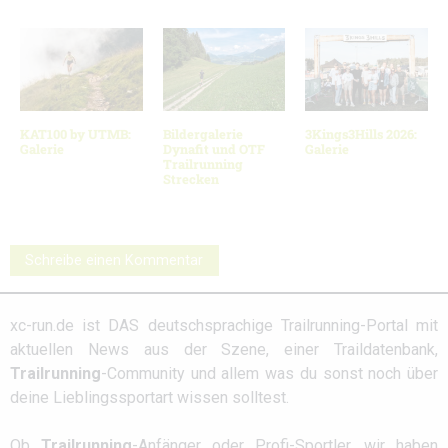
KAT100 by UTMB:
Bildergalerie
3Kings3Hills 2026:
Galerie
Dynafit und OTF
Galerie
Trailrunning
Strecken
Schreibe einen Kommentar
xc-run.de ist DAS deutschsprachige Trailrunning-Portal mit
aktuellen News aus der Szene, einer Traildatenbank,
Trailrunning
-Community und allem was du sonst noch über
deine Lieblingssportart wissen solltest.
Ob
Trailrunning
-Anfänger oder Profi-Sportler, wir haben