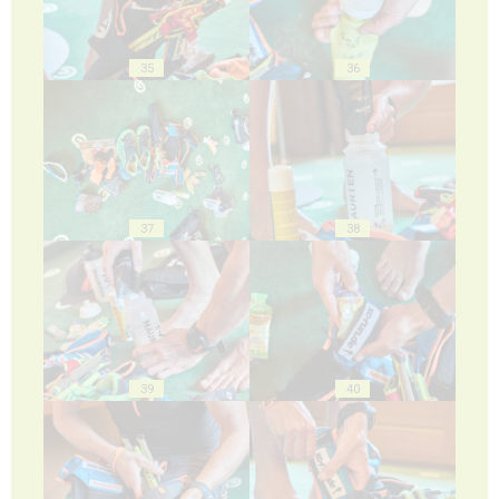
35
36
37
38
39
40