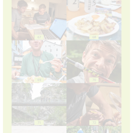
67
68
69
70
71
72