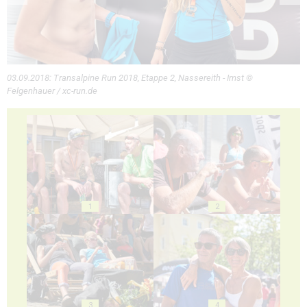
03.09.2018: Transalpine Run 2018, Etappe 2, Nassereith - Imst ©
Felgenhauer / xc-run.de
1
2
3
4