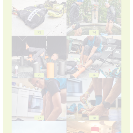
73
74
75
76
77
78