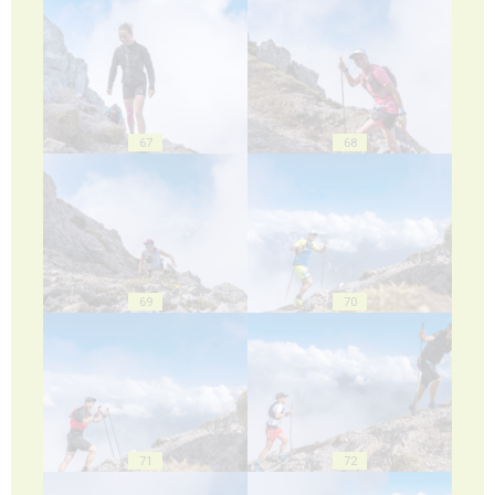
67
68
69
70
71
72