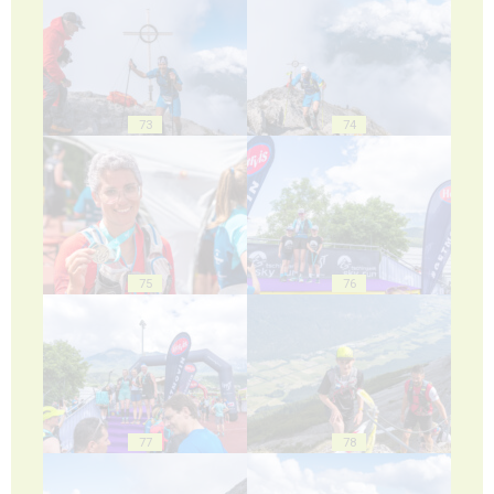
73
74
75
76
77
78