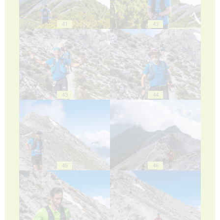
41
42
43
44
45
46