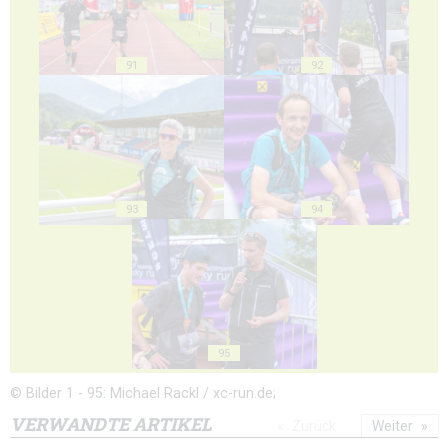
91
92
93
94
95
© Bilder 1 - 95: Michael Rackl / xc-run.de;
VERWANDTE ARTIKEL
Zurück
Weiter