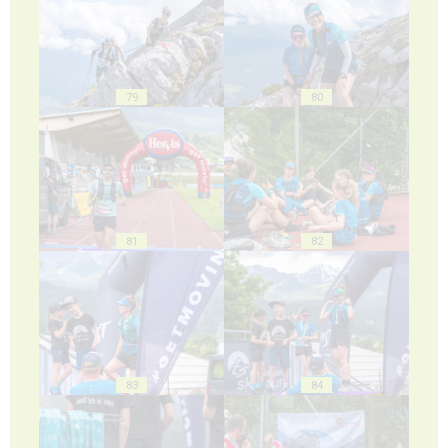
79
80
81
82
83
84