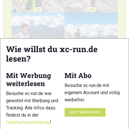
47
48
Wie willst du xc-run.de
49
50
lesen?
Mit Werbung
Mit Abo
weiterlesen
Besuche xc-run.de mit
eigenem Account und völlig
51
52
Besuche xc-run.de wie
werbefrei.
gewohnt mit Werbung und
Tracking. Alle Infos dazu
Jetzt abonnieren
findest du in der
Datenschutzerklärung
!