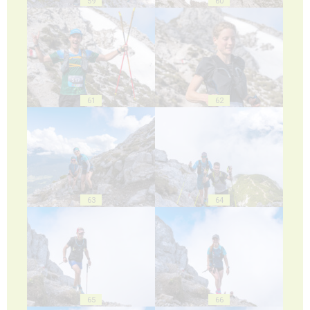
59
60
61
62
63
64
65
66