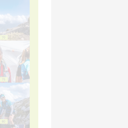
70
75
80