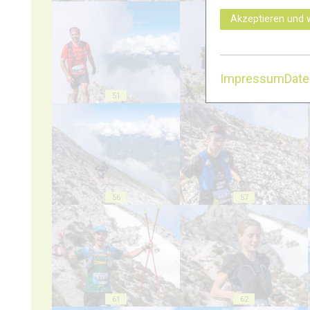
Akzeptieren und 
Impressum
Dat
51
52
56
57
61
62