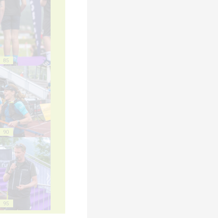
85
90
95