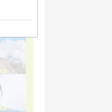
55
60
65