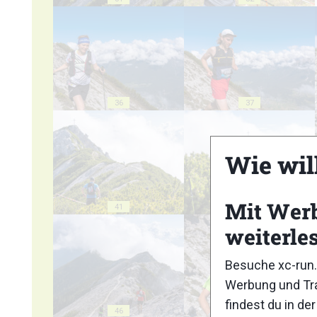
36
37
Wie wil
Mit Wer
41
42
weiterle
Besuche xc-run.
Werbung und Tra
findest du in de
46
47