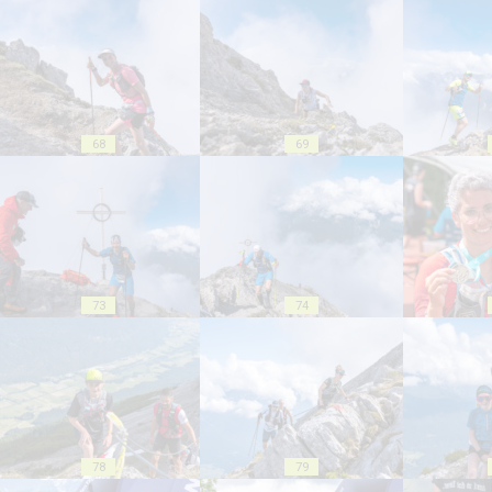
68
69
73
74
78
79