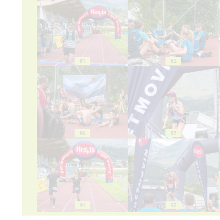
81
82
86
87
91
92