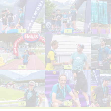
83
84
88
89
93
94