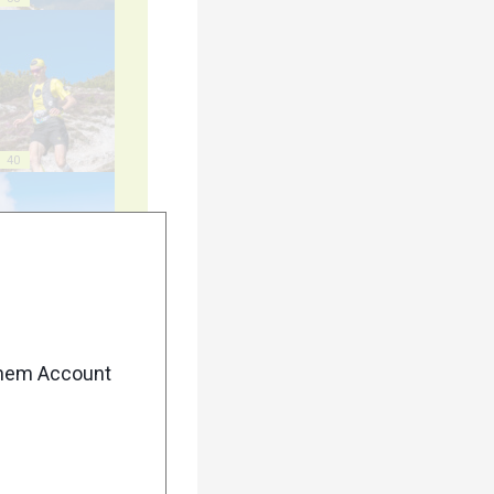
40
45
enem Account
50