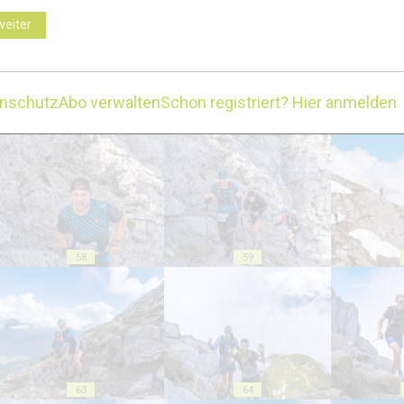
weiter
enschutz
Abo verwalten
Schon registriert? Hier anmelden
53
54
58
59
63
64