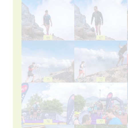
66
67
71
72
76
77