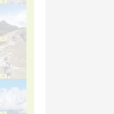
20
25
30
35