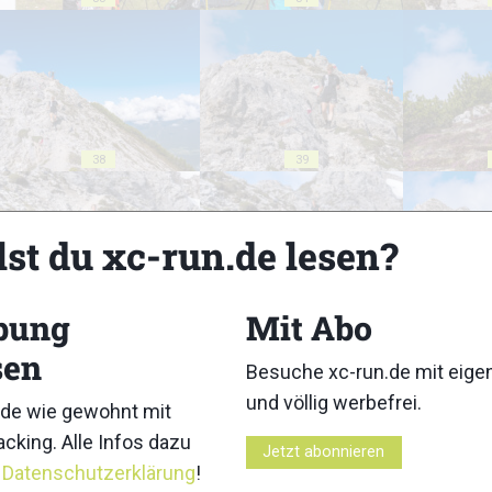
38
39
lst du xc-run.de lesen?
bung
Mit Abo
43
44
sen
Besuche xc-run.de mit eig
und völlig werbefrei.
de wie gewohnt mit
cking. Alle Infos dazu
Jetzt abonnieren
r
Datenschutzerklärung
!
48
49