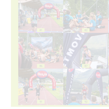
81
82
86
87
91
92