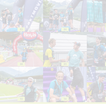
83
84
88
89
93
94