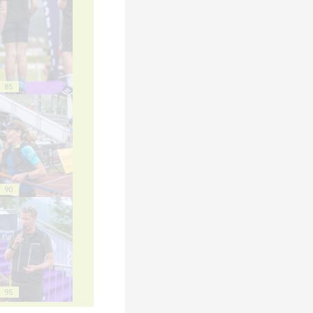
85
90
95