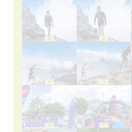
66
67
71
72
76
77