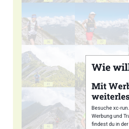
36
37
Wie wil
Mit Wer
41
42
weiterle
Besuche xc-run.
Werbung und Tra
findest du in de
46
47