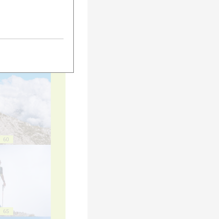
55
60
65