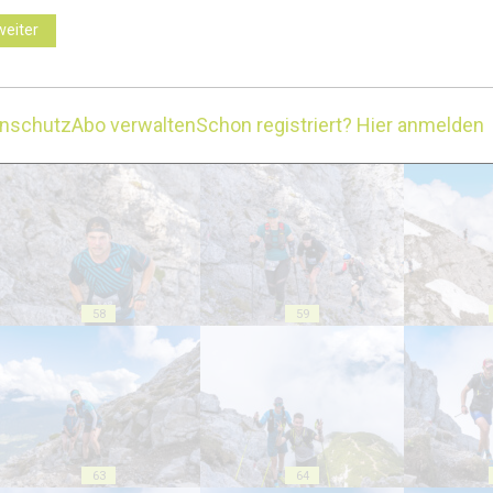
weiter
enschutz
Abo verwalten
Schon registriert? Hier anmelden
53
54
58
59
63
64