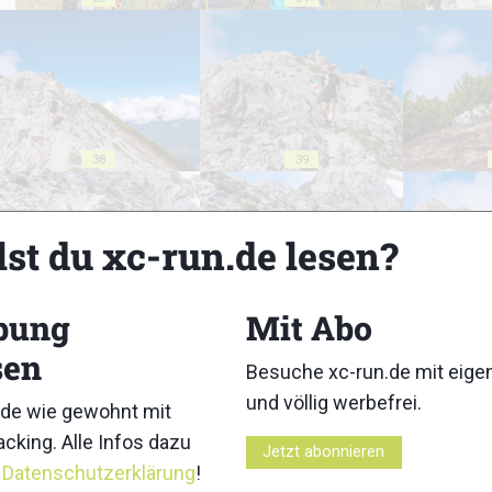
38
39
lst du xc-run.de lesen?
bung
Mit Abo
43
44
sen
Besuche xc-run.de mit eig
und völlig werbefrei.
de wie gewohnt mit
cking. Alle Infos dazu
Jetzt abonnieren
r
Datenschutzerklärung
!
48
49