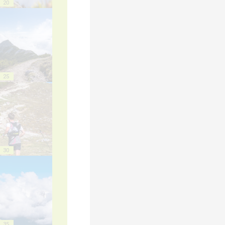
20
25
30
35