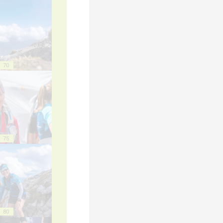
70
75
80