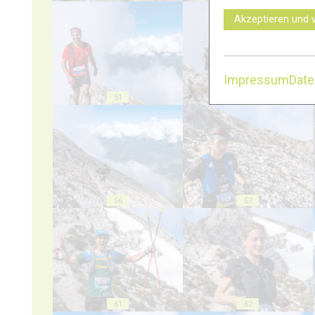
Akzeptieren und 
Impressum
Dat
51
52
56
57
61
62