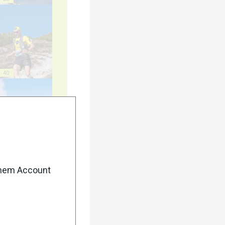
40
45
enem Account
50