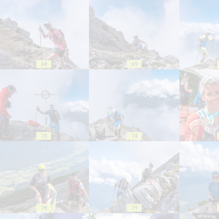
68
69
73
74
78
79